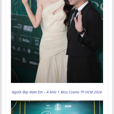
Người đẹp Nam Em – Á khôi 1 Miss Cosmo TP.HCM 2026