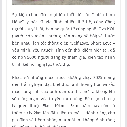
Sự kiện chào đón mọi lứa tuổi, từ các “chiến binh
Hồng”, y bác sĩ, gia đình nhiều thế hệ, cộng đồng
người khuyết tật, bạn bè quốc tế cùng nghệ sĩ và KOL
(người có sức ảnh hưởng trên mạng xã hội) sải bước
bên nhau, lan tỏa thông điệp “Self Love, Share Love –
Yêu mình, Yêu người”. Tính đến thời điểm hiện tại, đã
có hơn 5000 người đăng ký tham gia, kiến tạo hành
trình kết nối nghị lực thực thụ.
Khác với những mùa trước, đường chạy 2025 mang
đến trải nghiệm đặc biệt dưới ánh hoàng hôn và sắc
màu lung linh của ánh đèn đô thị, mở ra không khí
vừa lãng mạn, vừa truyền cảm hứng. Bên cạnh ba cự
ly quen thuộc 5km, 10km, 15km, năm nay còn có
thêm cự ly 2km lần đầu tiên ra mắt – dành riêng cho
gia đình và bệnh nhân, như một lời khẳng định rằng
sẽ không ai bị bỏ lại phía sau.