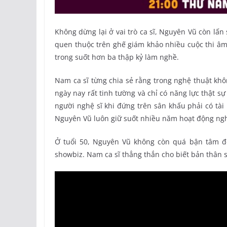
Không dừng lại ở vai trò ca sĩ, Nguyên Vũ còn lấ
quen thuộc trên ghế giám khảo nhiều cuộc thi âm
trong suốt hơn ba thập kỷ làm nghề.
Nam ca sĩ từng chia sẻ rằng trong nghệ thuật khô
ngày nay rất tinh tường và chỉ có năng lực thật s
người nghệ sĩ khi đứng trên sân khấu phải có tà
Nguyên Vũ luôn giữ suốt nhiều năm hoạt động ngh
Ở tuổi 50, Nguyên Vũ không còn quá bận tâm đến
showbiz. Nam ca sĩ thẳng thắn cho biết bản thân sẵ