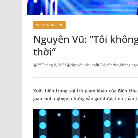
NGƯỜI NỔI TIẾNG
Nguyên Vũ: “Tôi không 
thời”
25 Tháng 6, 2026
Nguyễn Nhung
Giá
,
hết thời
,
không ngạ
Xuất hiện trong vai trò giám khảo của Biến H
giàu kinh nghiệm nhưng vẫn giữ được tinh thần t