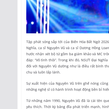
Tập phát sóng sắp tới của Biến Hóa Bất Ngờ 202
Nghĩa, ca sĩ Nguyên Vũ và ca sĩ Dương Hồng Loa
hước nhận xét bộ tứ gồm ba giám khảo và MC trô
đáp: “Vô tình thôi”. Trong khi đó, NSƯT Đại Nghĩa
đối với Nguyên Vũ dường như là điều rất bình th
chu và luôn lấp lánh.
Sự xuất hiện của Nguyên Vũ trên ghế nóng cũng
những nghệ sĩ có hành trình hoạt động bền bỉ hiếm 
Từ những năm 1990, Nguyên Vũ đã là cái tên que
yêu thích. Thời kỳ băng đĩa phát triển mạnh, hì