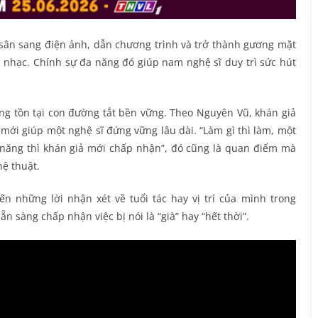
n sân sang điện ảnh, dẫn chương trình và trở thành gương mặt
 nhạc. Chính sự đa năng đó giúp nam nghệ sĩ duy trì sức hút
ng tồn tại con đường tắt bền vững. Theo Nguyên Vũ, khán giả
ự mới giúp một nghệ sĩ đứng vững lâu dài. “Làm gì thì làm, một
i năng thì khán giả mới chấp nhận”, đó cũng là quan điểm mà
ệ thuật.
 những lời nhận xét về tuổi tác hay vị trí của mình trong
n sàng chấp nhận việc bị nói là “già” hay “hết thời”.