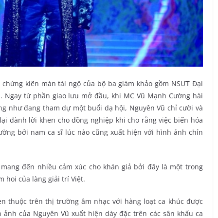
6 chứng kiến màn tái ngộ của bộ ba giám khảo gồm NSƯT Đại
n. Ngay từ phần giao lưu mở đầu, khi MC Vũ Mạnh Cường hài
ng như đang tham dự một buổi dạ hội, Nguyên Vũ chỉ cười và
 lại dành lời khen cho đồng nghiệp khi cho rằng việc biến hóa
ường bởi nam ca sĩ lúc nào cũng xuất hiện với hình ảnh chỉn
 mang đến nhiều cảm xúc cho khán giả bởi đây là một trong
hoi của làng giải trí Việt.
n thuộc trên thị trường âm nhạc với hàng loạt ca khúc được
nh ảnh của Nguyên Vũ xuất hiện dày đặc trên các sân khấu ca