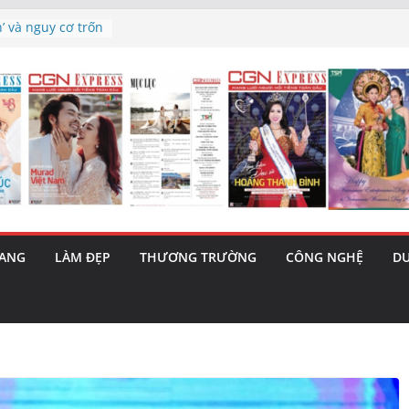
h’ và nguy cơ trốn
 triết lý sống
ày mai”
au phiên tăng
ma – 1 Cơ hội
 năng cùng MTH
5/8): Bật tăng
RANG
LÀM ĐẸP
THƯƠNG TRƯỜNG
CÔNG NGHỆ
DU