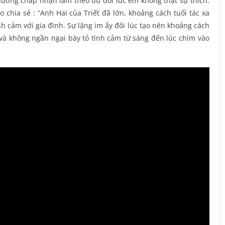
hường chấp nhận làm theo dù đôi lúc em không thật sự thích.
chia sẻ : “Anh Hai của Triết đã lớn, khoảng cách tuổi tác xa
ình cảm với gia đình. Sự lặng im ấy đôi lúc tạo nên khoảng cách
c và không ngần ngại bày tỏ tình cảm từ sáng đến lúc chìm vào