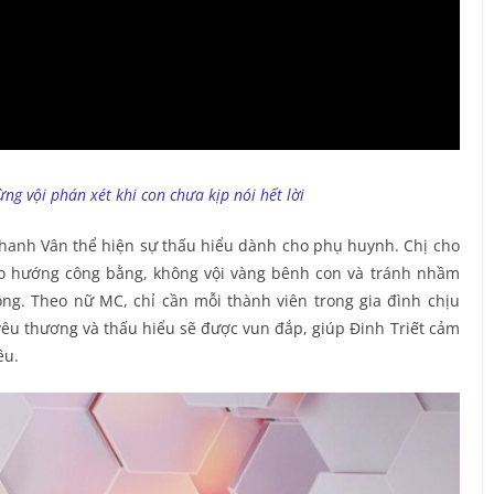
g vội phán xét khi con chưa kịp nói hết lời
hanh Vân thể hiện sự thấu hiểu dành cho phụ huynh. Chị cho
eo hướng công bằng, không vội vàng bênh con và tránh nhầm
ng. Theo nữ MC, chỉ cần mỗi thành viên trong gia đình chịu
yêu thương và thấu hiểu sẽ được vun đắp, giúp Đinh Triết cảm
êu.