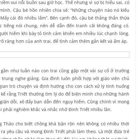
niềm vui nỗi buồn sau giờ học. Thế nhưng vì sợ bị hiểu sai, có
 mình. Cậu bé hồn nhiên chia sẻ: “Những chuyện nào nó kiểu
 Mấy cái đó nhiều lắm”. Bên cạnh đó, cậu bé thẳng thắn thừa
c tiếng nói chung, nên dễ dẫn đến tranh cãi không đáng có.
người hiếm khi bày tỏ tình cảm khiến em nhiều lúc chạnh lòng.
õ ràng hơn của anh trai, để tình cảm thêm gắn kết và ấm áp.
 gần như tuần nào con trai cũng gặp một vài sự cố ở trường
 trung nghe giảng. Gia đình luôn phối hợp với giáo viên chủ
gian trò chuyện và định hướng cho con cách xử lý tình huống
 kể rằng Triết thường tìm lý do để biện minh cho những hành
 giận dỗi, xô đẩy bạn dẫn đến nguy hiểm. Cũng chính vì mong
i phải nghiêm khắc và nhắc nhở Đinh Triết nhiều lần.
ng Thảo cho biết chồng khá bận rộn nên không có nhiều thời
 ra yêu cầu và mong Đinh Triết phải làm theo. Là một đứa trẻ