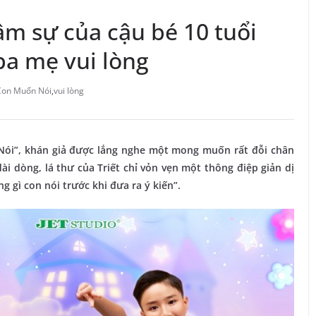
m sự của cậu bé 10 tuổi
ba mẹ vui lòng
Con Muốn Nói
,
vui lòng
Nói”, khán giả được lắng nghe một mong muốn rất đỗi chân
ài dòng, lá thư của Triết chỉ vỏn vẹn một thông điệp giản dị
 gì con nói trước khi đưa ra ý kiến”.