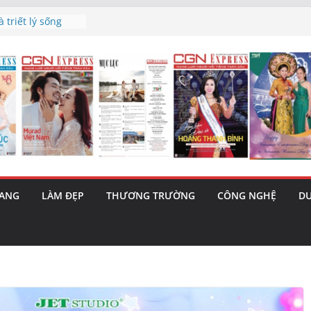
 triết lý sống
ày mai”
tiết lộ cái
bản hit “Tôi là
ma – 1 Cơ hội
 năng cùng MTH
5/8): Bật tăng
h’ và nguy cơ trốn
RANG
LÀM ĐẸP
THƯƠNG TRƯỜNG
CÔNG NGHỆ
DU