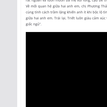
rất ngoan và luôn muốn ba mẹ vui lòng, cậu bé t
Về mối quan hệ giữa hai anh em, chị Phương Thảo 
cùng tính cách trầm lặng khiến anh ít khi bộc lộ t
giữa hai anh em. Trái lại, Triết luôn giàu cảm xú
giấc ngủ”.