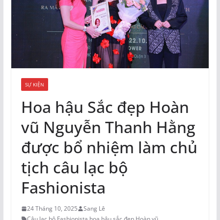
SỰ KIỆN
Hoa hậu Sắc đẹp Hoàn
vũ Nguyễn Thanh Hằng
được bổ nhiệm làm chủ
tịch câu lạc bộ
Fashionista
24 Tháng 10, 2025
Sang Lê
Câu lạc bộ Fashionista
,
hoa hậu sắc đẹp Hoàn vũ
,