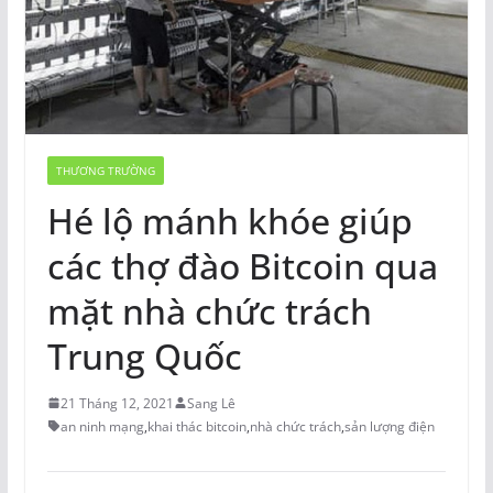
THƯƠNG TRƯỜNG
Hé lộ mánh khóe giúp
các thợ đào Bitcoin qua
mặt nhà chức trách
Trung Quốc
21 Tháng 12, 2021
Sang Lê
an ninh mạng
,
khai thác bitcoin
,
nhà chức trách
,
sản lượng điện