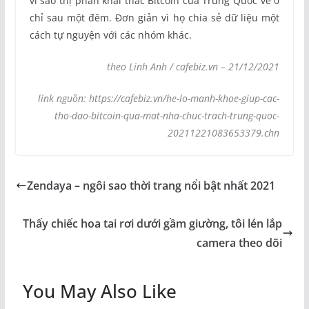
vì sao thị phần khai thác Bitcoin của Trung Quốc về 0
chỉ sau một đêm. Đơn giản vì họ chia sẻ dữ liệu một
cách tự nguyện với các nhóm khác.
theo Linh Anh / cafebiz.vn – 21/12/2021
link nguồn: https://cafebiz.vn/he-lo-manh-khoe-giup-cac-
tho-dao-bitcoin-qua-mat-nha-chuc-trach-trung-quoc-
20211221083653379.chn
Zendaya – ngôi sao thời trang nổi bật nhất 2021
Thấy chiếc hoa tai rơi dưới gầm giường, tôi lén lắp
camera theo dõi
You May Also Like