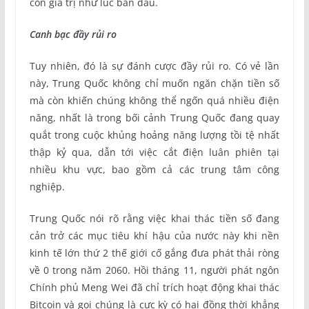
còn giá trị như lúc ban đầu.
Canh bạc đầy rủi ro
Tuy nhiên, đó là sự đánh cược đầy rủi ro. Có vẻ lần
này, Trung Quốc không chỉ muốn ngăn chặn tiền số
mà còn khiến chúng không thể ngốn quá nhiều điện
năng, nhất là trong bối cảnh Trung Quốc đang quay
quắt trong cuộc khủng hoảng năng lượng tồi tệ nhất
thập kỷ qua, dẫn tới việc cắt điện luân phiên tại
nhiều khu vực, bao gồm cả các trung tâm công
nghiệp.
Trung Quốc nói rõ rằng việc khai thác tiền số đang
cản trở các mục tiêu khí hậu của nước này khi nền
kinh tế lớn thứ 2 thế giới cố gắng đưa phát thải ròng
về 0 trong năm 2060. Hồi tháng 11, người phát ngôn
Chính phủ Meng Wei đã chỉ trích hoạt động khai thác
Bitcoin và gọi chúng là cực kỳ có hại đồng thời khẳng