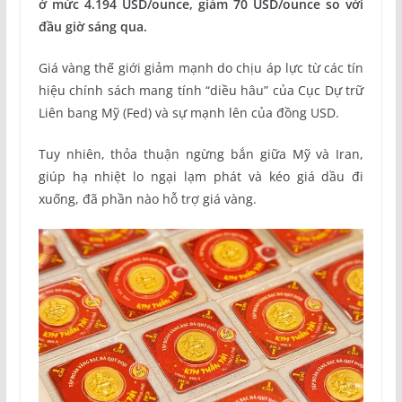
ở mức 4.194 USD/ounce, giảm 70 USD/ounce so với
đầu giờ sáng qua.
Giá vàng thế giới giảm mạnh do chịu áp lực từ các tín
hiệu chính sách mang tính “diều hâu” của Cục Dự trữ
Liên bang Mỹ (Fed) và sự mạnh lên của đồng USD.
Tuy nhiên, thỏa thuận ngừng bắn giữa Mỹ và Iran,
giúp hạ nhiệt lo ngại lạm phát và kéo giá dầu đi
xuống, đã phần nào hỗ trợ giá vàng.