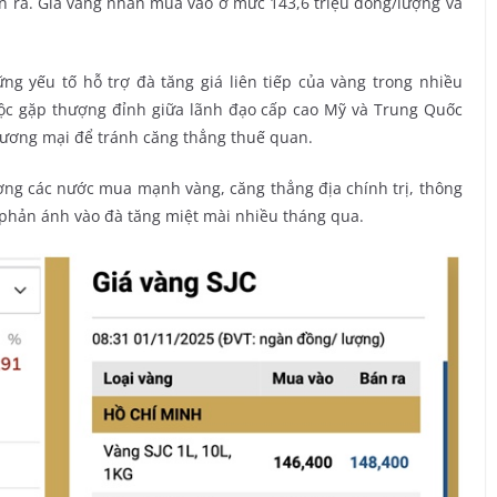
n ra. Giá vàng nhẫn mua vào ở mức 143,6 triệu đồng/lượng và
g yếu tố hỗ trợ đà tăng giá liên tiếp của vàng trong nhiều
uộc gặp thượng đỉnh giữa lãnh đạo cấp cao Mỹ và Trung Quốc
thương mại để tránh căng thẳng thuế quan.
ng các nước mua mạnh vàng, căng thẳng địa chính trị, thông
ã phản ánh vào đà tăng miệt mài nhiều tháng qua.