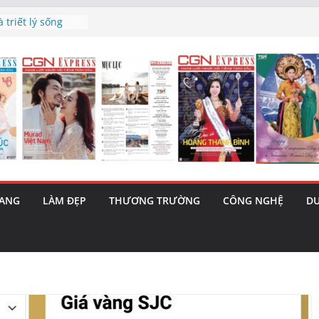
h’ và nguy cơ trốn
 triết lý sống
ày mai”
au phiên tăng
ma – 1 Cơ hội
 năng cùng MTH
5/8): Bật tăng
RANG
LÀM ĐẸP
THƯƠNG TRƯỜNG
CÔNG NGHỆ
DU