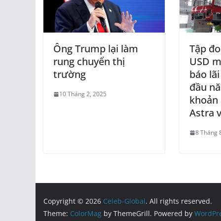
Ông Trump lại làm
Tập đo
rung chuyển thị
USD m
trường
báo lãi
đầu n
10 Tháng 2, 2025
khoản 
Astra 
8 Tháng 
Copyright © 2026
Celeb-Global
. All rights reserved.
Theme:
ColorMag
by ThemeGrill. Powered by
WordPr