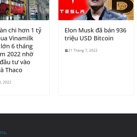
àn chi hơn 1 tỷ
Elon Musk đã bán 936
ua Vinamilk
triệu USD Bitcoin
 lớn 6 tháng
21 Tháng 7, 2022
ăm 2022 nhờ
đầu tư vào
và Thaco
8, 2022
ess
.