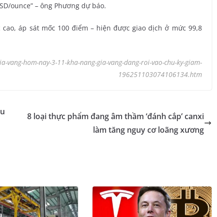
USD/ounce” – ông Phương dự báo.
c cao, áp sát mốc 100 điểm – hiện được giao dịch ở mức 99,8
ia-vang-hom-nay-3-11-kha-nang-gia-vang-dang-roi-vao-chu-ky-giam-
196251103074106134.htm
ều
8 loại thực phẩm đang âm thầm ‘đánh cắp’ canxi
làm tăng nguy cơ loãng xương