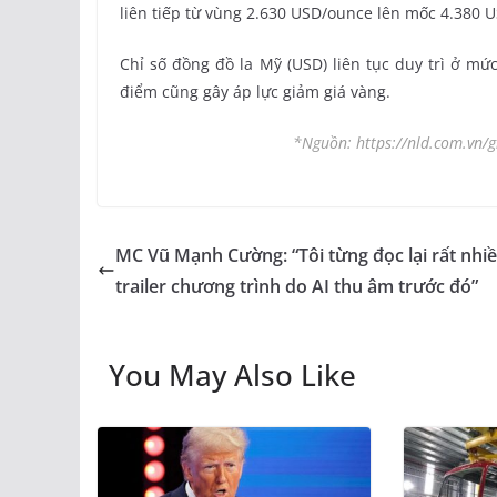
liên tiếp từ vùng 2.630 USD/ounce lên mốc 4.380 
Chỉ số đồng đồ la Mỹ (USD) liên tục duy trì ở mứ
điểm cũng gây áp lực giảm giá vàng.
*Nguồn: https://nld.com.vn/g
MC Vũ Mạnh Cường: “Tôi từng đọc lại rất nhi
trailer chương trình do AI thu âm trước đó”
You May Also Like