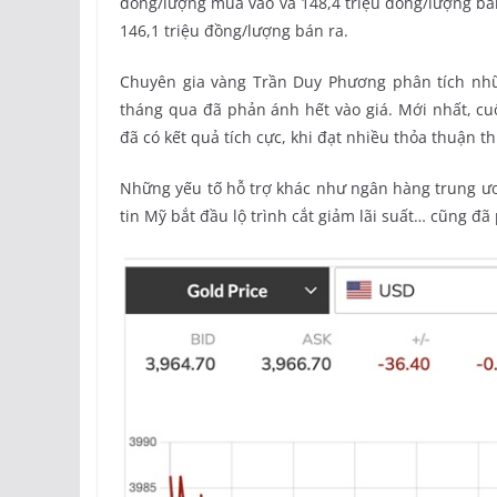
đồng/lượng mua vào và 148,4 triệu đồng/lượng bá
146,1 triệu đồng/lượng bán ra.
Chuyên gia vàng Trần Duy Phương phân tích nhữn
tháng qua đã phản ánh hết vào giá. Mới nhất, c
đã có kết quả tích cực, khi đạt nhiều thỏa thuận 
Những yếu tố hỗ trợ khác như ngân hàng trung ươ
tin Mỹ bắt đầu lộ trình cắt giảm lãi suất… cũng đ