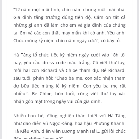
“12 năm một mối tình, chín năm chung một mái nhà.
Gia đình tăng trưởng đúng tiến độ. Cảm ơn tất cả
những gì anh đã làm cho em và gia đình của chúng
ta. Em và các con thật may mắn khi có anh. Yêu anh!
Chúc mừng kỷ niệm chín năm ngày cưới”, cô bày tỏ.
Hà Tăng tổ chức tiệc kỷ niệm ngày cưới vào 18h tối
nay, yêu cầu dress code màu trắng. Cô viết thư tay,
mời hai con Richard và Chloe tham dự. Bé Richard,
sáu tuổi, phản hồi: “Chào ba mẹ, con xác nhận tham
dự bữa tiệc mừng lễ kỷ niệm. Con yêu ba mẹ rất
nhiều!”. Bé Chloe, bốn tuổi, cũng viết thư tay xác
nhận góp mặt trong ngày vui của gia đình.
Nhiều bạn bè, đồng nghiệp thân thiết với Hà Tăng
như đạo diễn Vũ Ngọc Đãng, hoa hậu Phương Khánh,
Hà Kiều Anh, diễn viên Lương Mạnh Hải… gửi lời chúc
đến vợ chồng “ngọc nữ”.