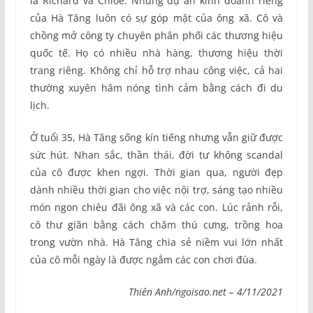
là Richard và Chloe. Những dự án kinh doanh riêng
của Hà Tăng luôn có sự góp mặt của ông xã. Cô và
chồng mở công ty chuyên phân phối các thương hiệu
quốc tế. Họ có nhiều nhà hàng, thương hiệu thời
trang riêng. Không chỉ hỗ trợ nhau công việc, cả hai
thường xuyên hâm nóng tình cảm bằng cách đi du
lịch.
Ở tuổi 35, Hà Tăng sống kín tiếng nhưng vẫn giữ được
sức hút. Nhan sắc, thần thái, đời tư không scandal
của cô được khen ngợi. Thời gian qua, người đẹp
dành nhiều thời gian cho việc nội trợ, sáng tạo nhiều
món ngon chiêu đãi ông xã và các con. Lúc rảnh rỗi,
cô thư giãn bằng cách chăm thú cưng, trồng hoa
trong vườn nhà. Hà Tăng chia sẻ niềm vui lớn nhất
của cô mỗi ngày là được ngắm các con chơi đùa.
Thiên Anh/ngoisao.net – 4/11/2021