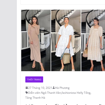
THỜI TRANG
27 Tháng 10, 2021
Hà Phương
Diễn viên Ngô Thanh Vân
,
fashionista Helly Tống
,
Tăng Thanh Hà