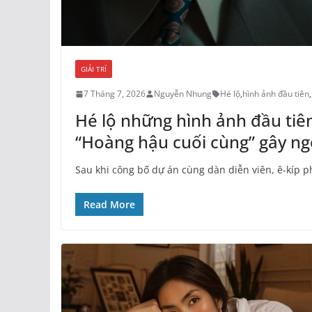
GIẢI TRÍ
7 Tháng 7, 2026
Nguyễn Nhung
Hé lộ
,
hình ảnh đầu tiên
,
Hé lộ những hình ảnh đầu tiê
“Hoàng hậu cuối cùng” gây n
Sau khi công bố dự án cùng dàn diễn viên, ê-kíp p
Read More