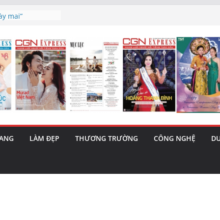
 triết lý sống
ày mai”
tiết lộ cái
bản hit “Tôi là
ma – 1 Cơ hội
 năng cùng MTH
5/8): Bật tăng
h’ và nguy cơ trốn
RANG
LÀM ĐẸP
THƯƠNG TRƯỜNG
CÔNG NGHỆ
DU