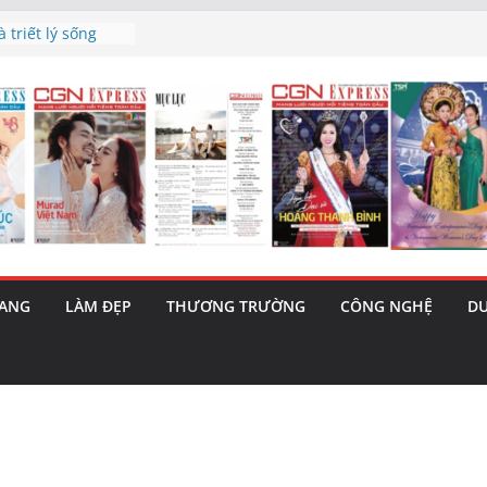
h’ và nguy cơ trốn
 triết lý sống
ày mai”
au phiên tăng
ma – 1 Cơ hội
 năng cùng MTH
5/8): Bật tăng
RANG
LÀM ĐẸP
THƯƠNG TRƯỜNG
CÔNG NGHỆ
DU