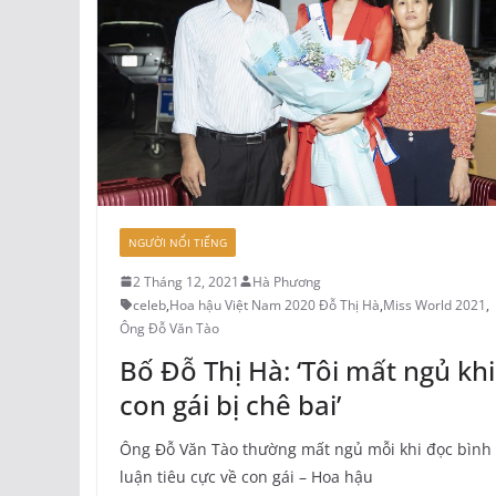
NGƯỜI NỔI TIẾNG
2 Tháng 12, 2021
Hà Phương
celeb
,
Hoa hậu Việt Nam 2020 Đỗ Thị Hà
,
Miss World 2021
,
Ông Đỗ Văn Tào
Bố Đỗ Thị Hà: ‘Tôi mất ngủ khi
con gái bị chê bai’
Ông Đỗ Văn Tào thường mất ngủ mỗi khi đọc bình
luận tiêu cực về con gái – Hoa hậu