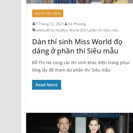
NGƯỜI NỔI TIẾNG
7 Tháng 12, 2021
Hà Phương
celeb
,
đỗ thị hà
,
Miss World 2021
,
phần thi Siêu mẫu
Dàn thí sinh Miss World đọ
dáng ở phần thi Siêu mẫu
Đỗ Thị Hà cùng các thí sinh khác diện trang phục
lộng lẫy để tham dự phần thi ‘Siêu mẫu’
Read More