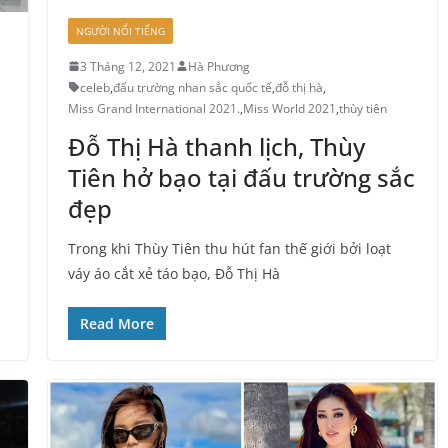
NGƯỜI NỔI TIẾNG
3 Tháng 12, 2021
Hà Phương
celeb
,
đấu trường nhan sắc quốc tế
,
đỗ thị hà
,
Miss Grand International 2021.
,
Miss World 2021
,
thùy tiên
Đỗ Thị Hà thanh lịch, Thùy
Tiên hở bạo tại đấu trường sắc
đẹp
Trong khi Thùy Tiên thu hút fan thế giới bởi loạt
váy áo cắt xẻ táo bạo, Đỗ Thị Hà
Read More