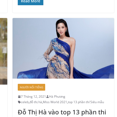
Read More
NGƯỜI NỔI TIẾNG
7 Tháng 12, 2021
Hà Phương
celeb
,
đỗ thị hà
,
Miss World 2021
,
top 13 phần thi'Siêu mẫu
Đỗ Thị Hà vào top 13 phần thi