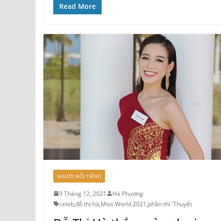
Read More
NGƯỜI NỔI TIẾNG
9 Tháng 12, 2021
Hà Phương
celeb
,
đỗ thị hà
,
Miss World 2021
,
phần thi 'Thuyết