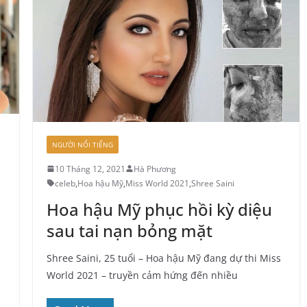
NGƯỜI NỔI TIẾNG
10 Tháng 12, 2021
Hà Phương
celeb
,
Hoa hậu Mỹ
,
Miss World 2021
,
Shree Saini
Hoa hậu Mỹ phục hồi kỳ diệu
sau tai nạn bỏng mặt
Shree Saini, 25 tuổi – Hoa hậu Mỹ đang dự thi Miss
World 2021 – truyền cảm hứng đến nhiều