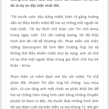
đó là dự án đặc biệt nhất đời.
“Tôi muốn rước dâu bằng môtô, hiện cố gắng hướng
dẫn vợ điều khiển môtô để hai vợ chồng mỗi người lái
một chiếc. Tôi dự định chở Kubi còn Thi chở Anna
trong ngày cưới. Chỉ cần tưởng tượng, tôi đã thấy
hình ảnh đó rất dễ thương rồi”, Phan Hiển nói. Kiện
tướng dancesport đã tính đến trường hợp bà xã
không thể điều khiển môtô như kỳ vọng, anh sẽ chở
cô và nhờ một người khác trong gia đình chở hai bé
Kubi – Anna.
Phan Hiển có niềm đam mê lớn với môtô. Từ chỗ
phản đối, Khánh Thi dần ủng hộ chồng. Sau mùa
dịch, cô còn tặng anh một chiếc xe phân khối lớn để
hai vợ chồng hâm nóng tình cảm bằng những chuyến
phượt từ Nam ra Bắc. Họ muốn đưa những hình ảnh
đó vào đám cưới dự kiến diễn ra vào tháng 12. MV ghi