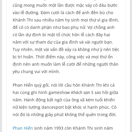
cũng mong muốn một lần được mặc váy cô dâu bước
vào lễ đường. Đám cưới là cách để anh đền bù cho
Khánh Thi sau nhiều năm hy sinh mọi thứ vì gia đình,
để cô có danh phận như bao phụ nữ. Vợ chồng anh
có lần dự định bí mật tổ chức hôn lễ cách đây hai
năm với sự tham dự của gia đình và vài người bạn.
Tuy nhiên, một vài vấn đề xảy ra không như ý nên tiệc
bị trì hoãn. Thời điểm này, công việc và mọi thứ ổn
định nên anh muốn làm lễ cưới để những người thân
yêu chung vui với mình.
Phan Hiển quỳ gối, nói lời cầu hôn Khánh Thi khi cả
hai cùng ghi hình gameshow
Khách sạn 5 sao
hồi giữa
năm. Hành động bất ngờ của ông xã kém tuổi khiến
nữ kiện tướng dancesport bật khóc vì hạnh phúc. Cô
nói đó là những giây phút không thể quên trong đời.
Phan Hiển
sinh năm 1993 còn Khánh Thi sinh năm