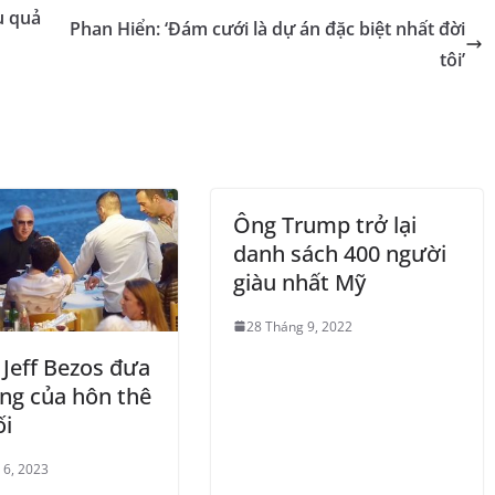
u quả
Phan Hiển: ‘Đám cưới là dự án đặc biệt nhất đời
tôi’
Ông Trump trở lại
danh sách 400 người
giàu nhất Mỹ
28 Tháng 9, 2022
 Jeff Bezos đưa
êng của hôn thê
ối
 6, 2023