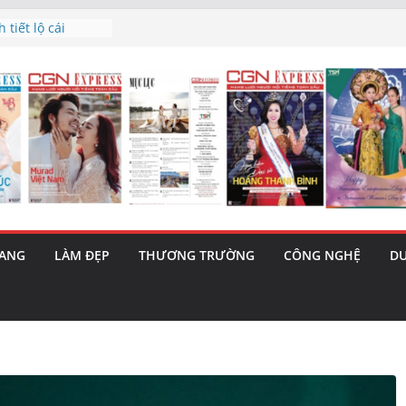
 triết lý sống
ày mai”
tiết lộ cái
bản hit “Tôi là
ma – 1 Cơ hội
 năng cùng MTH
5/8): Bật tăng
h’ và nguy cơ trốn
RANG
LÀM ĐẸP
THƯƠNG TRƯỜNG
CÔNG NGHỆ
DU