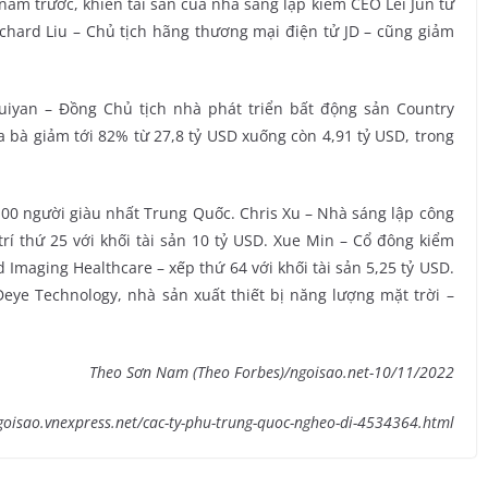
năm trước, khiến tài sản của nhà sáng lập kiêm CEO Lei Jun từ
ichard Liu – Chủ tịch hãng thương mại điện tử JD – cũng giảm
uiyan – Đồng Chủ tịch nhà phát triển bất động sản Country
a bà giảm tới 82% từ 27,8 tỷ USD xuống còn 4,91 tỷ USD, trong
00 người giàu nhất Trung Quốc. Chris Xu – Nhà sáng lập công
trí thứ 25 với khối tài sản 10 tỷ USD. Xue Min – Cổ đông kiểm
d Imaging Healthcare – xếp thứ 64 với khối tài sản 5,25 tỷ USD.
eye Technology, nhà sản xuất thiết bị năng lượng mặt trời –
Theo Sơn Nam (Theo Forbes)/ngoisao.net-10/11/2022
ngoisao.vnexpress.net/cac-ty-phu-trung-quoc-ngheo-di-4534364.html