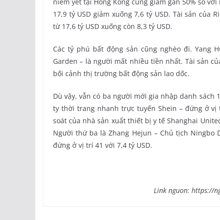
niêm yết tại Hong Kong cũng giảm gần 50% so với 
17,9 tỷ USD giảm xuống 7,6 tỷ USD. Tài sản của R
từ 17,6 tỷ USD xuống còn 8,3 tỷ USD.
Các tỷ phú bất động sản cũng nghèo đi. Yang H
Garden – là người mất nhiều tiền nhất. Tài sản củ
bối cảnh thị trường bất động sản lao dốc.
Dù vậy, vẫn có ba người mới gia nhập danh sách 1
ty thời trang nhanh trực tuyến Shein – đứng ở vị 
soát của nhà sản xuất thiết bị y tế Shanghai Unite
Người thứ ba là Zhang Hejun – Chủ tịch Ningbo D
đứng ở vị trí 41 với 7,4 tỷ USD.
Link nguon: https://