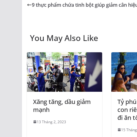
9 thực phẩm chứa tinh bột giúp giảm cân hiệ
You May Also Like
Xăng tăng, dầu giảm
Tỷ phú
mạnh
con ri
đi ăn t
13 Tháng 2, 2023
15 Tháng