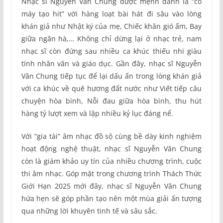
Nhạc sĩ Nguyễn Văn Chung được mệnh danh là “cỗ
máy tạo hit” với hàng loạt bài hát đi sâu vào lòng
khán giả như Nhật ký của mẹ, Chiếc khăn gió ấm, Bay
giữa ngân hà,… Không chỉ dừng lại ở nhạc trẻ, nam
nhạc sĩ còn đứng sau nhiều ca khúc thiếu nhi giàu
tính nhân văn và giáo dục. Gần đây, nhạc sĩ Nguyễn
Văn Chung tiếp tục để lại dấu ấn trong lòng khán giả
với ca khúc về quê hương đất nước như Viết tiếp câu
chuyện hòa bình, Nỗi đau giữa hòa bình, thu hút
hàng tỷ lượt xem và lập nhiều kỷ lục đáng nể.
Với “gia tài” âm nhạc đồ sộ cùng bề dày kinh nghiệm
hoạt động nghệ thuật, nhạc sĩ Nguyễn Văn Chung
còn là giám khảo uy tín của nhiều chương trình, cuộc
thi âm nhạc. Góp mặt trong chương trình Thách Thức
Giới Hạn 2025 mới đây, nhạc sĩ Nguyễn Văn Chung
hứa hẹn sẽ góp phần tạo nên một mùa giải ấn tượng
qua những lời khuyên tinh tế và sâu sắc.