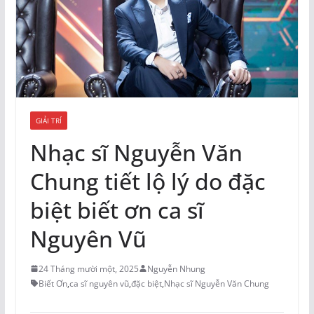
GIẢI TRÍ
Nhạc sĩ Nguyễn Văn
Chung tiết lộ lý do đặc
biệt biết ơn ca sĩ
Nguyên Vũ
24 Tháng mười một, 2025
Nguyễn Nhung
Biết Ơn
,
ca sĩ nguyên vũ
,
đặc biệt
,
Nhạc sĩ Nguyễn Văn Chung