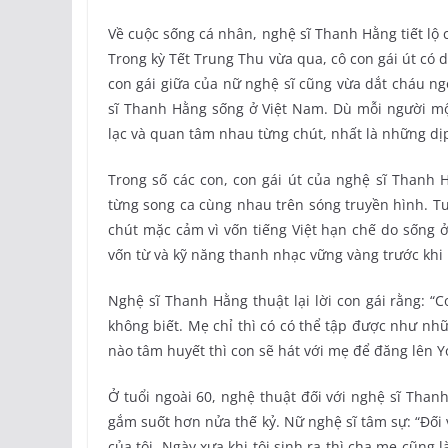
Về cuộc sống cá nhân, nghệ sĩ Thanh Hằng tiết lộ 
Trong kỳ Tết Trung Thu vừa qua, cô con gái út có 
con gái giữa của nữ nghệ sĩ cũng vừa dắt cháu ng
sĩ Thanh Hằng sống ở Việt Nam. Dù mỗi người mộ
lạc và quan tâm nhau từng chút, nhất là những dịp
Trong số các con, con gái út của nghệ sĩ Than
từng song ca cùng nhau trên sóng truyền hình. Tu
chút mặc cảm vì vốn tiếng Việt hạn chế do sống ở
vốn từ và kỹ năng thanh nhạc vững vàng trước khi
Nghệ sĩ Thanh Hằng thuật lại lời con gái rằng: “
không biết. Mẹ chỉ thì có có thể tập được như nhữ
nào tâm huyết thì con sẽ hát với mẹ để đăng lên 
Ở tuổi ngoài 60, nghệ thuật đối với nghệ sĩ Than
gắm suốt hơn nửa thế kỷ. Nữ nghệ sĩ tâm sự: “Đối v
của tôi. Ngày xưa khi tôi sinh ra thì cha mẹ cũng 