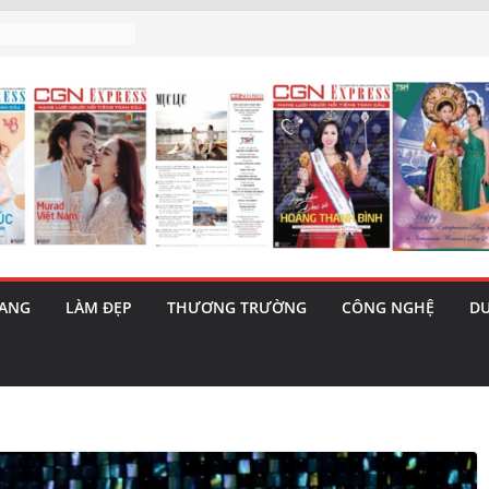
h’ và nguy cơ trốn
 triết lý sống
ày mai”
au phiên tăng
ma – 1 Cơ hội
 năng cùng MTH
5/8): Bật tăng
RANG
LÀM ĐẸP
THƯƠNG TRƯỜNG
CÔNG NGHỆ
DU