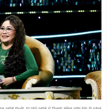
động nghệ thuật, từ nhỏ nghệ sĩ Thanh Hằng sớm bộc lộ năng