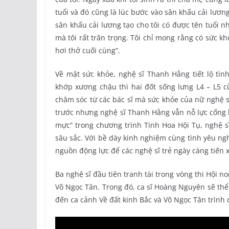
tuổi và đó cũng là lúc bước vào sân khấu cải lư
sân khấu cải lương tạo cho tôi có được tên tuổi 
mà tôi rất trân trọng. Tôi chỉ mong rằng có sức k
hơi thở cuối cùng”.
Về mặt sức khỏe, nghệ sĩ Thanh Hằng tiết lộ tìn
khớp xương chậu thì hai đốt sống lưng L4 – L5 c
chăm sóc từ các bác sĩ mà sức khỏe của nữ nghệ s
trước nhưng nghệ sĩ Thanh Hằng vẫn nỗ lực cống h
mực” trong chương trình Tinh Hoa Hội Tụ, nghệ
sâu sắc. Với bề dày kinh nghiệm cùng tình yêu ng
nguồn động lực để các nghệ sĩ trẻ ngày càng tiến
Ba nghệ sĩ đầu tiên tranh tài trong vòng thi Hội 
Võ Ngọc Tân. Trong đó, ca sĩ Hoàng Nguyên sẽ th
đến ca cảnh Về đất kinh Bắc và Võ Ngọc Tân trình 