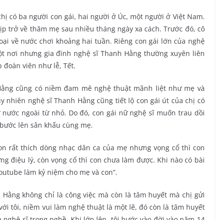
chị có ba người con gái, hai người ở Úc, một người ở Việt Nam.
dịp trở về thăm mẹ sau nhiều tháng ngày xa cách. Trước đó, cô
oại về nước chơi khoảng hai tuần. Riêng con gái lớn của nghệ
t nơi nhưng gia đình nghệ sĩ Thanh Hằng thường xuyên liên
 đoàn viên như lễ, Tết.
h Hằng cũng có niềm đam mê nghệ thuật mãnh liệt như mẹ và
y nhiên nghệ sĩ Thanh Hằng cũng tiết lộ con gái út của chị có
 nước ngoài từ nhỏ. Do đó, con gái nữ nghệ sĩ muốn trau dồi
 bước lên sân khấu cùng mẹ.
Con rất thích dòng nhạc dân ca của mẹ nhưng vọng cổ thì con
ng điệu lý, còn vọng cổ thì con chưa làm được. Khi nào có bài
Youtube làm kỷ niệm cho mẹ và con”.
h Hằng không chỉ là công việc mà còn là tâm huyết mà chị gửi
ới tôi, niềm vui làm nghệ thuật là một lẽ, đó còn là tâm huyết
là nghệ sĩ trong nghề. Khi lớn lên, tôi bước vào đời vào năm 14