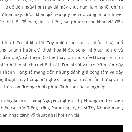
ơng. Từ đó đến ngày hôm nay đã mấy chục năm làm nghề. Chính
như hôm nay, được khán giả yêu quý nên đó cũng là tâm huyết
hỏe thật tốt để mang lời ca tiếng hát phục vụ cho khán giả đến
h hình hiện tại khá tốt. Tuy nhiên sau sau ca phẫu thuật mổ
ũng bị ảnh hưởng vì thoái hóa khớp. Song, nhờ sự hỗ trợ và
ĩ dần được cải thiện. Có thể thấy, dù sức khỏe không còn như
iến hết mình cho nghệ thuật. Trở lại với vai trò “cầm cân nảy
 sĩ Thanh Hằng sẽ mang đến những đánh giá công tâm và đầy
hệ thuật cháy bỏng, nữ nghệ sĩ cũng sẽ truyền cảm hứng và là
 xa trên con đường chinh phục đỉnh cao của sự nghiệp.
non sông là ca sĩ Hoàng Nguyên, nghệ sĩ Thy Nhung và diễn viên
ể hiện ca khúc Tiếng trống Paranưng, nghệ sĩ Thy Nhung mang
diễn nhạc cảnh võ thuật Khai hội anh tài.