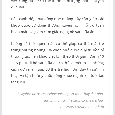
việc cũng đủ để cơ thể tránh khỏi trạng thái ngồi yên
quá lâu.
Bên cạnh đó, hoạt động nhẹ nhàng này còn giúp các
khớp được cử động thường xuyên hơn, hỗ trợ tuần
hoàn máu và giảm cảm giác nặng nề sau bữa ăn.
Không có thói quen nào có thể giúp cơ thể mãi trẻ
trung nhưng những lựa chọn nhỏ được duy trì bền bỉ
thường tạo nên khác biệt lớn theo thời gian. Dành 10
– 15 phút đi bộ sau bữa ăn có thể là một trong những
cách đơn giản giúp cơ thể trẻ lâu hơn, duy trì sự linh
hoạt và tận hưởng cuộc sống khỏe mạnh khi tuổi tác
tăng lên.
*Nguồn: https://suckhoedoisong.vn/mot-thay-doi-nho-
sau-bua-an-co-the-giup-co-the-tre-lau-
169260531094558329.htm