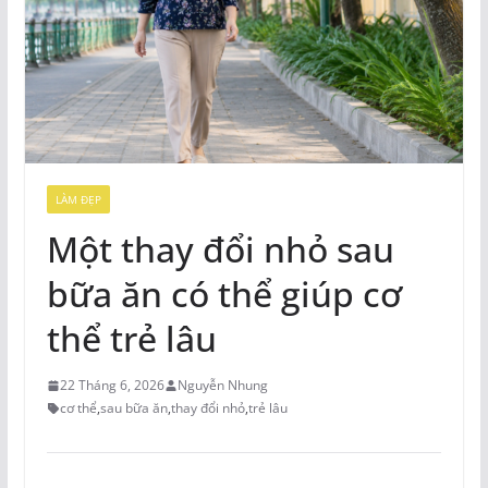
LÀM ĐẸP
Một thay đổi nhỏ sau
bữa ăn có thể giúp cơ
thể trẻ lâu
22 Tháng 6, 2026
Nguyễn Nhung
cơ thể
,
sau bữa ăn
,
thay đổi nhỏ
,
trẻ lâu