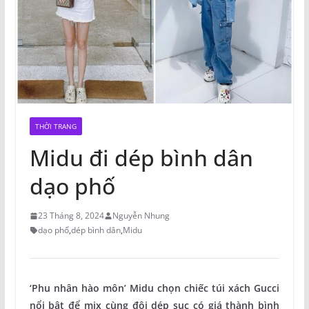
THỜI TRANG
Midu đi dép bình dân
dạo phố
23 Tháng 8, 2024
Nguyễn Nhung
dạo phố
,
dép bình dân
,
Midu
‘Phu nhân hào môn’ Midu chọn chiếc túi xách Gucci
nổi bật để mix cùng đôi dép sục có giá thành bình