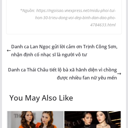
*Nguồn: https://ngoisao.vnexpress.net/midu-phoi-tui-
hon-30-trieu-dong-voi-dep-binh-dan-dao-pho-
4784633.html
Danh ca Lan Ngọc gửi lời cảm ơn Trịnh Công Sơn,
nhận định cố nhạc sĩ là người vô tư
Danh ca Thái Châu tiết lộ bà xã hãnh diện vì chồng
được nhiều fan nữ yêu mến
You May Also Like