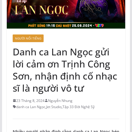
NGƯỜI NỔI TIẾNG
Danh ca Lan Ngọc gửi
lời cảm ơn Trịnh Công
Sơn, nhận định cố nhạc
sĩ là người vô tư
23 Tháng 8, 2024
Nguyễn Nhung
danh ca Lan Ngọc
,
Jet Studio
,
Tập 33 Đời Nghệ Sỹ
Nhiều người nhận định rằng danh ca Lan Ngọc bén