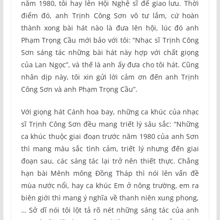
năm 1980, tôi hay lên Hội Nghệ sĩ để giao lưu. Thời
điểm đó, anh Trịnh Công Sơn vô tư lắm, cứ hoàn
thành xong bài hát nào là đưa lên hội, lúc đó anh
Phạm Trọng Cầu mới bảo với tôi: “Nhạc sĩ Trịnh Công
Sơn sáng tác những bài hát này hợp với chất giọng
của Lan Ngọc”, và thế là anh ấy đưa cho tôi hát. Cũng
nhân dịp này, tôi xin gửi lời cảm ơn đến anh Trịnh
Công Sơn và anh Phạm Trọng Cầu”.
Với giọng hát Cánh hoa bay, những ca khúc của nhạc
sĩ Trịnh Công Sơn đều mang triết lý sâu sắc: “Những
ca khúc thuộc giai đoạn trước năm 1980 của anh Sơn
thì mang màu sắc tình cảm, triết lý nhưng đến giai
đoạn sau, các sáng tác lại trở nên thiết thực. Chẳng
hạn bài Mênh mông Đồng Tháp thì nói lên vấn đề
mùa nước nổi, hay ca khúc Em ở nông trường, em ra
biên giới thì mang ý nghĩa về thanh niên xung phong,
… Sở dĩ nói tôi lột tả rõ nét những sáng tác của anh