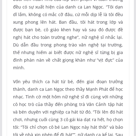
đều có sự xuất hiện của danh ca Lan Ngọc. “Tôi dạn
dĩ lắm, không có mắc cỡ đâu, cứ mỗi dịp lễ là tôi đều
xung phong lên hát. Ban đầu, tôi hát trong lớp và
được bạn bè, cô giáo khen hay và sau đó được đề
nghị hát cho toàn trường nghe”, nữ nghệ sĩ nhắc lại.
Dù dẫn đầu trong phong trào văn nghệ tại trường,
thế nhưng hiếm ai biết được nữ nghệ sĩ từng bị gia
đình phàn nàn về chất giọng khàn như “vịt đực” của
mình.
Vốn yêu thích ca hát từ bé, đến giai đoạn trưởng
thành, danh ca Lan Ngọc theo thầy Mạnh Phát để học
nhạc. Tình cờ một hôm nữ nghệ sĩ đi cùng với những
cô học trò của thầy đến phòng trà Văn Cảnh tập hát
và bén duyên với nghiệp ca hát từ đó. “Tôi lên đó hát
chơi, nhưng cuối cùng 3 cô gái kia dạt ra hết, họ chọn
tôi: “Tôi chỉ chọn cô bé Lan Ngọc này hát thôi” và bảo
tôi về nhà xin phép để đi hát””, nữ danh ca kể lại. Sau