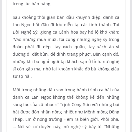
trong lúc bán hàng.
Sau khoảng thời gian bán dầu khuynh diệp, danh ca
Lan Ngọc bắt đầu đi lưu diễn tại các tỉnh thành. Tại
Đời Nghệ Sỹ, giọng ca Cánh hoa bay hé lộ khó khăn:
“Vào những mùa mưa, tôi cùng những nghệ sỹ trong
đoàn phải đi dép, tay xách quần, tay xách áo vì
đường đi đất bùn, dễ dính trang phục”. Bên cạnh đó,
những khi bà nghỉ ngơi tại khách sạn ở tỉnh, nữ nghệ
sĩ còn gặp ma, nhớ lại khoảnh khắc đó bà không giấu
sự sợ hãi.
Một trong những dấu son trong hành trình ca hát của
danh ca Lan Ngọc không thể không kể đến những
sáng tác của cố nhạc sĩ Trịnh Công Sơn với những bài
hát được đón nhận nồng nhiệt như Mênh mông Đồng
Tháp, Em ở nông trường – em ra biên giới, Phôi pha,
… Nói về cơ duyên này, nữ nghệ sỹ bày tỏ: “Những