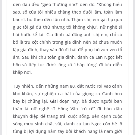
đến đâu đều “gieo thương nhớ” đến đó. “Không hiểu
sao, số của tôi nhiều chàng theo đuổi lắm, toàn làm
bác sĩ, họ theo đến tận nhà. Thậm chí, em gái họ qua
giục tôi gả đủ thứ nhưng tôi không chịu”, nữ nghệ sĩ
hài hước kể lại. Gia đình bà đông anh chị em, chỉ có
bố là trụ cột chính trong gia đình nên bà chưa muốn
lập gia đình, thay vào đó đi hát để phụ bố vun vén tổ
ấm. Sau khi chu toàn gia đình, danh ca Lan Ngọc kết
hôn và tiếp tục được ông xã “tháp tùng” đi lưu diễn
khắp nơi.
Tuy nhiên, đến những năm 80, đất nước rơi vào cảnh
khó khăn, sự nghiệp ca hát của giọng ca Cánh hoa
bay bị chững lại. Giai đoạn này, bà được người bạn
thân là nữ nghệ sĩ Hồng Vân “rủ rê” đi bán dầu
khuynh diệp để trang trải cuộc sống. Bên cạnh cuộc
sống mưu sinh chật vật, danh ca Lan Ngọc còn hé lộ
từng bị lợi dụng nắm tay bởi khách hàng là nam giới