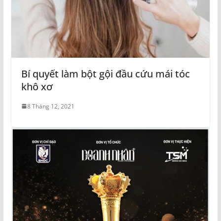
Bí quyết làm bột gội đầu cứu mái tóc
khô xơ
8 Tháng 12, 2021