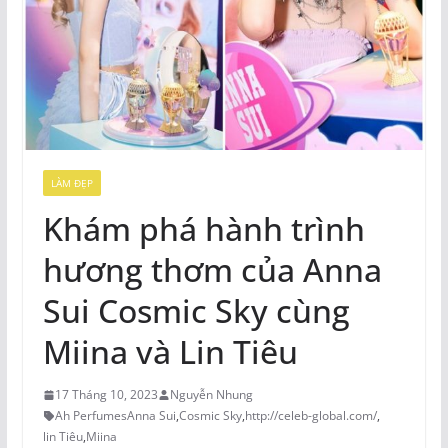
LÀM ĐẸP
Khám phá hành trình
hương thơm của Anna
Sui Cosmic Sky cùng
Miina và Lin Tiêu
17 Tháng 10, 2023
Nguyễn Nhung
Ah PerfumesAnna Sui
,
Cosmic Sky
,
http://celeb-global.com/
,
lin Tiêu
,
Miina