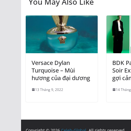
You May Also Like
Versace Dylan
BDK Pa
Turquoise – Mùi
Soir Ex
hương của đại dương
gợi cả
13 Tháng 9, 2022
14 Tháng
Copyright © 2026
Celeb-Global
. All rights reserved.