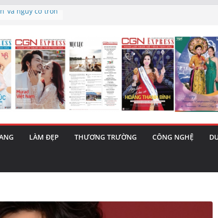
h’ và nguy cơ trốn
à triết lý sống
ày mai”
sau phiên tăng
ama – 1 Cơ hội
a năng cùng MTH
(5/8): Bật tăng
RANG
LÀM ĐẸP
THƯƠNG TRƯỜNG
CÔNG NGHỆ
DU