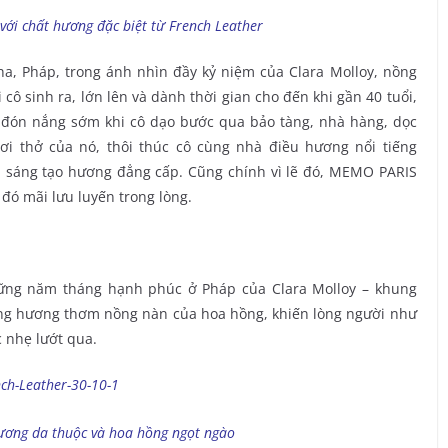
với chất hương đặc biệt từ French Leather
a, Pháp, trong ánh nhìn đầy kỷ niệm của Clara Molloy, nồng
cô sinh ra, lớn lên và dành thời gian cho đến khi gần 40 tuổi,
 đón nắng sớm khi cô dạo bước qua bảo tàng, nhà hàng, dọc
ơi thở của nó, thôi thúc cô cùng nhà điều hương nổi tiếng
 sáng tạo hương đẳng cấp. Cũng chính vì lẽ đó, MEMO PARIS
 đó mãi lưu luyến trong lòng.
hững năm tháng hạnh phúc ở Pháp của Clara Molloy – khung
ởng hương thơm nồng nàn của hoa hồng, khiến lòng người như
 nhẹ lướt qua.
hương da thuộc và hoa hồng ngọt ngào