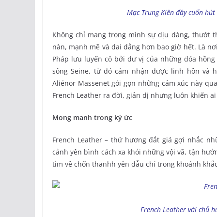
Mạc Trung Kiên đầy cuốn hút 
Không chỉ mang trong mình sự dịu dàng, thướt th
nàn, mạnh mẽ và dai dẳng hơn bao giờ hết. Là nơi 
Pháp lưu luyến cô bởi dư vị của những đóa hồng
sông Seine, từ đó cảm nhận được linh hồn và h
Aliénor Massenet gói gọn những cảm xúc này qua
French Leather ra đời, giản dị nhưng luôn khiến ai
Mong manh trong ký ức
French Leather – thứ hương đắt giá gợi nhắc n
cảnh yên bình cách xa khỏi những vội vã, tận hư
tìm về chốn thanhh yên dẫu chỉ trong khoảnh khắc
French Leather với chủ 