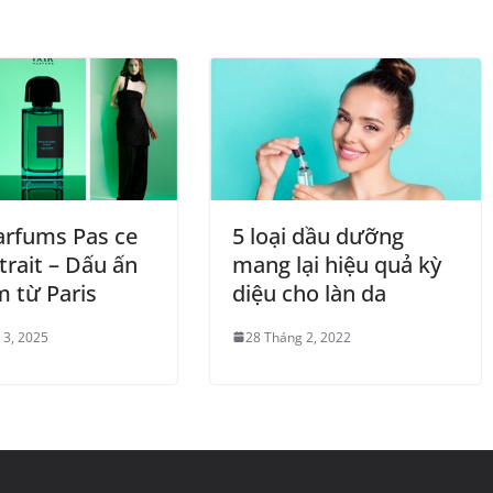
rfums Pas ce
5 loại dầu dưỡng
trait – Dấu ấn
mang lại hiệu quả kỳ
m từ Paris
diệu cho làn da
 3, 2025
28 Tháng 2, 2022