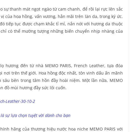
sự thanh mát ngọt ngào từ cam chanh, để rồi lại rực lên sắc
vị của hoa hồng, vấn vương, hằn mãi trên làn da, trong ký ức.
ó tiếp tục được chạm khắc tỉ mỉ, nắn nót với hương da thuộc
 chỉ có thể mường tượng những biến chuyển nhịp nhàng của
lọ hương đến từ nhà MEMO PARIS, French Leather, tựa đóa
 nơi trên thế giới. Hoa hồng độc nhất, tôn vinh dấu ấn mãnh
 ẩn sâu bên trong tâm hồn đầy hoài niệm. Một lần nữa, MEMO
ản đồ mùi hương đầy sức lôi cuốn.
là sự lựa chọn tuyệt vời dành cho bạn
chính hãng của thương hiệu nước hoa niche MEMO PARIS với