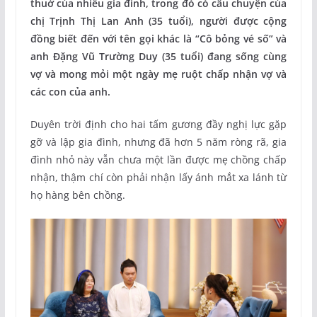
thuở của nhiều gia đình, trong đó có câu chuyện của
chị Trịnh Thị Lan Anh (35 tuổi), người được cộng
đồng biết đến với tên gọi khác là “Cô bỏng vé số” và
anh Đặng Vũ Trường Duy (35 tuổi) đang sống cùng
vợ và mong mỏi một ngày mẹ ruột chấp nhận vợ và
các con của anh.
Duyên trời định cho hai tấm gương đầy nghị lực gặp
gỡ và lập gia đình, nhưng đã hơn 5 năm ròng rã, gia
đình nhỏ này vẫn chưa một lần được mẹ chồng chấp
nhận, thậm chí còn phải nhận lấy ánh mắt xa lánh từ
họ hàng bên chồng.