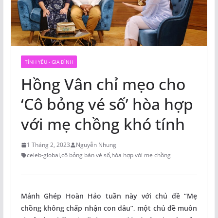
TÌNH YÊU - GIA ĐÌNH
Hồng Vân chỉ mẹo cho
‘Cô bỏng vé số’ hòa hợp
với mẹ chồng khó tính
1 Tháng 2, 2023
Nguyễn Nhung
celeb-global
,
cô bỏng bán vé số
,
hòa hợp với mẹ chồng
Mảnh Ghép Hoàn Hảo tuần này với chủ đề “Mẹ
chồng không chấp nhận con dâu”, một chủ đề muôn