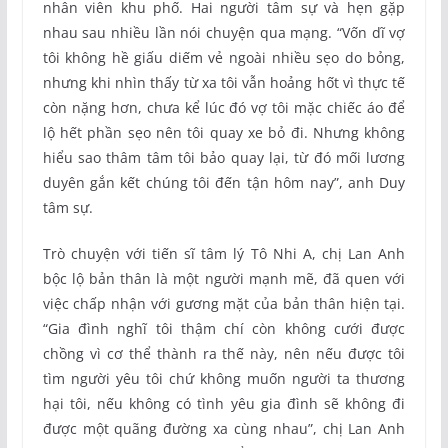
nhân viên khu phố. Hai người tâm sự và hẹn gặp
nhau sau nhiều lần nói chuyện qua mạng. “Vốn dĩ vợ
tôi không hề giấu diếm vẻ ngoài nhiều sẹo do bỏng,
nhưng khi nhìn thấy từ xa tôi vẫn hoảng hốt vì thực tế
còn nặng hơn, chưa kể lúc đó vợ tôi mặc chiếc áo để
lộ hết phần sẹo nên tôi quay xe bỏ đi. Nhưng không
hiểu sao thâm tâm tôi bảo quay lại, từ đó mối lương
duyên gắn kết chúng tôi đến tận hôm nay”, anh Duy
tâm sự.
Trò chuyện với tiến sĩ tâm lý Tô Nhi A, chị Lan Anh
bộc lộ bản thân là một người mạnh mẽ, đã quen với
việc chấp nhận với gương mặt của bản thân hiện tại.
“Gia đình nghĩ tôi thậm chí còn không cưới được
chồng vì cơ thể thành ra thế này, nên nếu được tôi
tìm người yêu tôi chứ không muốn người ta thương
hại tôi, nếu không có tình yêu gia đình sẽ không đi
được một quãng đường xa cùng nhau”, chị Lan Anh