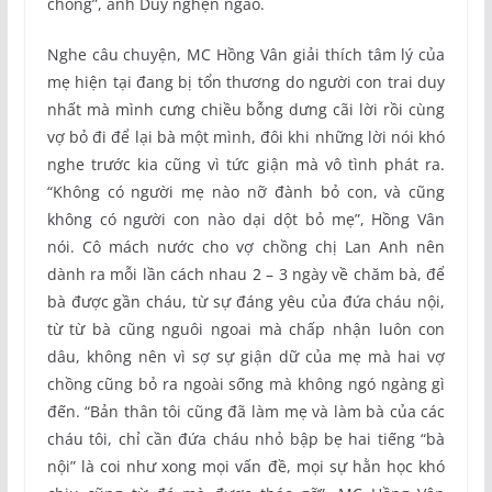
chồng”, anh Duy nghẹn ngào.
Nghe câu chuyện, MC Hồng Vân giải thích tâm lý của
mẹ hiện tại đang bị tổn thương do người con trai duy
nhất mà mình cưng chiều bỗng dưng cãi lời rồi cùng
vợ bỏ đi để lại bà một mình, đôi khi những lời nói khó
nghe trước kia cũng vì tức giận mà vô tình phát ra.
“Không có người mẹ nào nỡ đành bỏ con, và cũng
không có người con nào dại dột bỏ mẹ”, Hồng Vân
nói. Cô mách nước cho vợ chồng chị Lan Anh nên
dành ra mỗi lần cách nhau 2 – 3 ngày về chăm bà, để
bà được gần cháu, từ sự đáng yêu của đứa cháu nội,
từ từ bà cũng nguôi ngoai mà chấp nhận luôn con
dâu, không nên vì sợ sự giận dữ của mẹ mà hai vợ
chồng cũng bỏ ra ngoài sống mà không ngó ngàng gì
đến. “Bản thân tôi cũng đã làm mẹ và làm bà của các
cháu tôi, chỉ cần đứa cháu nhỏ bập bẹ hai tiếng “bà
nội” là coi như xong mọi vấn đề, mọi sự hằn học khó