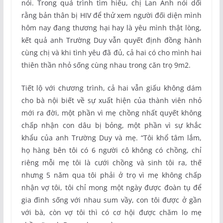
nói. Trong quá trình tìm hiểu, chị Lan Anh nói dối
rằng bản thân bị HIV để thử xem người đối diện mình
hôm nay đang thương hại hay là yêu mình thật lòng,
kết quả anh Trường Duy vẫn quyết định đồng hành
cùng chị và khi tình yêu đã đủ, cả hai có cho mình hai
thiên thần nhỏ sống cùng nhau trong căn trọ 9m2.
Tiết lộ với chương trình, cả hai vẫn giấu không dám
cho bà nội biết về sự xuất hiện của thành viên nhỏ
mới ra đời, một phần vì mẹ chồng nhất quyết không
chấp nhận con dâu bị bỏng, một phần vì sự khắc
khẩu của anh Trường Duy và mẹ. “Tôi khổ tâm lắm,
họ hàng bên tôi có 6 người cô không có chồng, chỉ
riêng mỗi mẹ tôi là cưới chồng và sinh tôi ra, thế
nhưng 5 năm qua tôi phải ở trọ vì mẹ không chấp
nhận vợ tôi, tôi chỉ mong một ngày được đoàn tụ để
gia đình sống với nhau sum vầy, con tôi được ở gần
với bà, còn vợ tôi thì có cơ hội được chăm lo mẹ