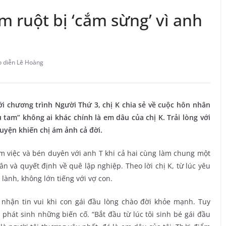
m ruột bị ‘cắm sừng’ vì anh
 diễn Lê Hoàng
ới chương trình Người Thứ 3, chị K chia sẻ về cuộc hôn nhân
u tam” không ai khác chính là em dâu của chị K. Trải lòng với
uyện khiến chị ám ảnh cả đời.
àm việc và bén duyên với anh T khi cả hai cùng làm chung một
ân và quyết định về quê lập nghiệp. Theo lời chị K, từ lúc yêu
lành, không lớn tiếng với vợ con.
 nhận tin vui khi con gái đầu lòng chào đời khỏe mạnh. Tuy
phát sinh những biến cố. “Bắt đầu từ lúc tôi sinh bé gái đầu