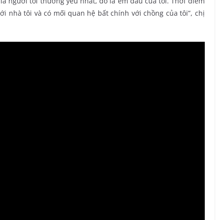
 là người tôi thương yêu nhất, đó là em dâu của tôi. Thời điểm
tới nhà tôi và có mối quan hệ bất chính với chồng của tôi”, chị