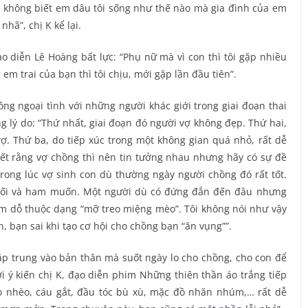
, không biết em dâu tôi sống như thế nào mà gia đình của em
hã”, chị K kể lại.
ạo diễn Lê Hoàng bất lực: “Phụ nữ mà vì con thì tôi gặp nhiều
m trai của bạn thì tôi chịu, mới gặp lần đầu tiên”.
g ngoại tình với những người khác giới trong giai đoạn thai
g lý do: “Thứ nhất, giai đoạn đó người vợ không đẹp. Thứ hai,
. Thứ ba, do tiếp xúc trong một không gian quá nhỏ, rất dễ
ết rằng vợ chồng thì nên tin tưởng nhau nhưng hãy có sự đề
rong lúc vợ sinh con dù thường ngày người chồng đó rất tốt.
 tối và ham muốn. Một người dù có đứng đắn đến đâu nhưng
m dỗ thuộc dạng “mỡ treo miệng mèo”. Tôi không nói như vậy
 bạn sai khi tạo cơ hội cho chồng bạn “ăn vụng””.
ập trung vào bản thân mà suốt ngày lo cho chồng, cho con để
i ý kiến chị K, đạo diễn phim Những thiên thần áo trắng tiếp
èo nhèo, cáu gắt, đầu tóc bù xù, mặc đồ nhăn nhúm,… rất dễ