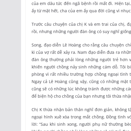
của em dâu tức đến ngã bệnh rồi mất đi. Hiện tại
ấy từ mặt hết, cha của em ấy qua đời cũng vì nhục n
Trước câu chuyện của chị K và em trai của chị, đ
rồi, nhưng những người đàn ông có suy nghĩ giống e
Song, đạo diễn Lê Hoàng cho rằng câu chuyện chồn
kì của vợ rất dễ xảy ra. Nam đạo diễn đưa ra nhữn
đàn ông thường phải lòng những người trẻ hơn vợ
khiến người chồng nảy sinh những cám dỗ. Tôi bi
phòng vì rất nhiều trường hợp chồng ngoại tình t
Ngay cả Lê Hoàng cũng vậy, cũng có những mặt
cũng sẽ có những lúc không tránh được những cá
để biện hộ cho chồng của bạn nhưng tôi thừa nhận,
Chị K thừa nhận bản thân nghĩ đơn giản, không t
ngoại hình xuề xòa trong mắt chồng. Đồng tình vớ
lời: “Sau khi sinh xong, người phụ nữ thường b