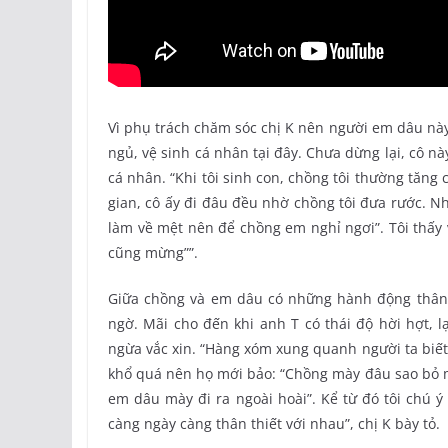
Vì phụ trách chăm sóc chị K nên người em dâu này 
ngủ, vệ sinh cá nhân tại đây. Chưa dừng lại, cô n
cá nhân. “Khi tôi sinh con, chồng tôi thường tăn
gian, cô ấy đi đâu đều nhờ chồng tôi đưa rước. N
làm về mệt nên để chồng em nghỉ ngơi”. Tôi thấy
cũng mừng””.
Giữa chồng và em dâu có những hành động thân 
ngờ. Mãi cho đến khi anh T có thái độ hời hợt, l
ngừa vắc xin. “Hàng xóm xung quanh người ta biết 
khổ quá nên họ mới bảo: “Chồng mày đâu sao bỏ m
em dâu mày đi ra ngoài hoài”. Kể từ đó tôi chú 
càng ngày càng thân thiết với nhau”, chị K bày tỏ.