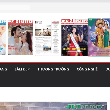
h’ và nguy cơ trốn
 triết lý sống
ày mai”
au phiên tăng
ma – 1 Cơ hội
 năng cùng MTH
5/8): Bật tăng
RANG
LÀM ĐẸP
THƯƠNG TRƯỜNG
CÔNG NGHỆ
DU