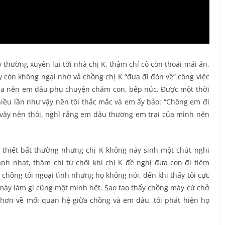
thường xuyên lui tới nhà chị K, thậm chí cô còn thoải mái ăn,
ày còn không ngại nhờ vả chồng chị K “đưa đi đón về” công việc
g ca nên em dâu phụ chuyện chăm con, bếp núc. Được một thời
hiều lần như vậy nên tôi thắc mắc và em ấy bảo: “Chồng em đi
 vậy nên thôi, nghĩ rằng em dâu thương em trai của mình nên
thiết bất thường nhưng chị K không nảy sinh một chút nghi
ạnh nhạt, thậm chí từ chối khi chị K đề nghị đưa con đi tiêm
chồng tôi ngoại tình nhưng họ không nói, đến khi thấy tôi cực
ày làm gì cũng một mình hết. Sao tao thấy chồng mày cứ chở
ý hơn về mối quan hệ giữa chồng và em dâu, tôi phát hiện họ