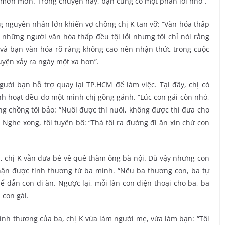
p mơn mởn. Trong chuyện này, bạn cũng có một phần lỗi nhỏ”.
 nguyên nhân lớn khiến vợ chồng chị K tan vỡ: “Văn hóa thấp
 những người văn hóa thấp đều tội lỗi nhưng tôi chỉ nói rằng
 và bạn văn hóa rõ ràng không cao nên nhận thức trong cuộc
uyện xảy ra ngày một xa hơn”.
gười bạn hỗ trợ quay lại TP.HCM để làm việc. Tại đây, chị có
inh hoạt đều do một mình chị gồng gánh. “Lúc con gái còn nhỏ,
g chồng tôi bảo: “Nuôi được thì nuôi, không được thì đưa cho
Nghe xong, tôi tuyên bố: “Thà tôi ra đường đi ăn xin chứ con
, chị K vẫn đưa bé về quê thăm ông bà nội. Dù vậy nhưng con
hận được tình thương từ ba mình. “Nếu ba thương con, ba tự
ể dẫn con đi ăn. Ngược lại, mỗi lần con điện thoại cho ba, ba
 con gái.
tình thương của ba, chị K vừa làm người mẹ, vừa làm bạn: “Tôi