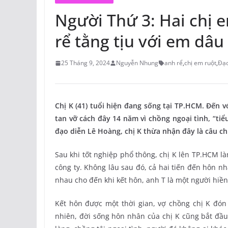
Người Thứ 3: Hai chị e
rể tằng tịu với em dâu
25 Tháng 9, 2024
Nguyễn Nhung
anh rể
,
chị em ruột
,
Đạo
Chị K (41) tuổi hiện đang sống tại TP.HCM. Đến v
tan vỡ cách đây 14 năm vì chồng ngoại tình, “tiể
đạo diễn Lê Hoàng, chị K thừa nhận đây là câu ch
Sau khi tốt nghiệp phổ thông, chị K lên TP.HCM l
công ty. Không lâu sau đó, cả hai tiến đến hôn nh
nhau cho đến khi kết hôn, anh T là một người hiền 
Kết hôn được một thời gian, vợ chồng chị K đón
nhiên, đời sống hôn nhân của chị K cũng bắt đầu 