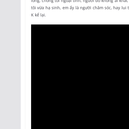
lòng, chồng tôi ngoại tình, người đó không ai khác
tôi vừa hạ sinh, em ấy là người chăm sóc, hay lui 
K kể lại.