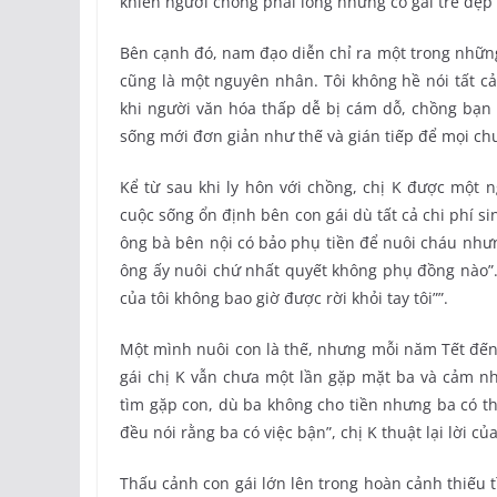
khiến người chồng phải lòng những cô gái trẻ đẹ
Bên cạnh đó, nam đạo diễn chỉ ra một trong những
cũng là một nguyên nhân. Tôi không hề nói tất cả
khi người văn hóa thấp dễ bị cám dỗ, chồng bạn
sống mới đơn giản như thế và gián tiếp để mọi ch
Kể từ sau khi ly hôn với chồng, chị K được một n
cuộc sống ổn định bên con gái dù tất cả chi phí s
ông bà bên nội có bảo phụ tiền để nuôi cháu nhưn
ông ấy nuôi chứ nhất quyết không phụ đồng nào”. 
của tôi không bao giờ được rời khỏi tay tôi””.
Một mình nuôi con là thế, nhưng mỗi năm Tết đến
gái chị K vẫn chưa một lần gặp mặt ba và cảm n
tìm gặp con, dù ba không cho tiền nhưng ba có th
đều nói rằng ba có việc bận”, chị K thuật lại lời của
Thấu cảnh con gái lớn lên trong hoàn cảnh thiếu 