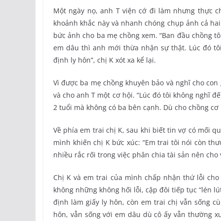
Một ngày nọ, anh T viện cớ đi làm nhưng thực ch
khoảnh khắc này và nhanh chóng chụp ảnh cả hai 
bức ảnh cho ba mẹ chồng xem. “Ban đầu chồng tôi
em dâu thì anh mới thừa nhận sự thật. Lúc đó tô
định ly hôn”, chị K xót xa kể lại.
Vì được ba mẹ chồng khuyên bảo và nghĩ cho con g
và cho anh T một cơ hội. “Lúc đó tôi không nghĩ đ
2 tuổi mà không có ba bên cạnh. Dù cho chồng cơ h
Về phía em trai chị K, sau khi biết tin vợ có mối 
mình khiến chị K bức xúc: “Em trai tôi nói còn t
nhiều rắc rối trong việc phân chia tài sản nên cho v
Chị K và em trai của mình chấp nhận thứ lỗi ch
không những không hối lỗi, cặp đôi tiếp tục “lén l
định làm giấy ly hôn, còn em trai chị vẫn sống c
hôn, vẫn sống với em dâu dù cô ấy vẫn thường xu