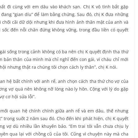
ất đi cùng với em dâu vào khách sạn. Chị K vô tình bắt gặp
đang “gian díu” để làm bằng chứng. Sau đó, chị K đưa những
 chối cãi dữ dội nhưng khi đưa hình ảnh thân mật của anh và
i sốc đến nỗi chân đứng không vững, trong đầu liền có quyết
ái sống trong cảnh không có ba nên chị K quyết định tha thứ
ến bản thân của mình mà chỉ nghĩ đến con gái, vì cháu chỉ mới
ội nhưng thật ra chúng tôi chọn cách ly thân”, chị K nói.
quan hệ bất chính với anh rể, anh chọn cách tha thứ cho vợ của
hương vợ quá nên không nỡ lòng nào ly hôn. Cộng với lý do gặp
ợ cơ hội sửa lỗi”.
o mối quan hệ chính chính giữa anh rể và em dâu, thế nhưng
út” trong suốt 2 năm sau đó. Cho đến khi phát hiện, chị K quyết
ùng vợ dù nhiều lần khuyên bảo. “Em trai tôi vẫn chưa chịu ly
yên qua lại với chồng cũ của tôi. Cũng vì chuyện này mà cha