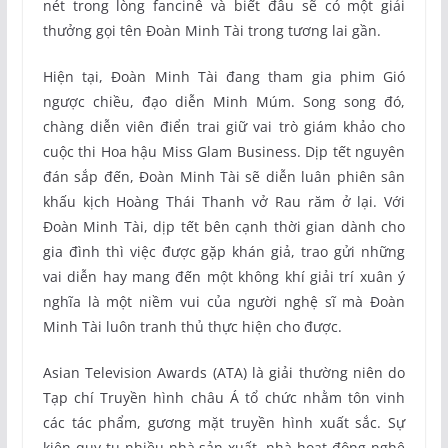
nét trong lòng fancinê và biết đâu sẽ có một giải
thưởng gọi tên Đoàn Minh Tài trong tương lai gần.
Hiện tại, Đoàn Minh Tài đang tham gia phim Gió
ngược chiều, đạo diễn Minh Múm. Song song đó,
chàng diễn viên điển trai giữ vai trò giám khảo cho
cuộc thi Hoa hậu Miss Glam Business. Dịp tết nguyên
đán sắp đến, Đoàn Minh Tài sẽ diễn luân phiên sân
khấu kịch Hoàng Thái Thanh vở Rau răm ở lại. Với
Đoàn Minh Tài, dịp tết bên cạnh thời gian dành cho
gia đình thì việc được gặp khán giả, trao gửi những
vai diễn hay mang đến một không khí giải trí xuân ý
nghĩa là một niềm vui của người nghệ sĩ mà Đoàn
Minh Tài luôn tranh thủ thực hiện cho được.
Asian Television Awards (ATA) là giải thường niên do
Tạp chí Truyền hình châu Á tổ chức nhằm tôn vinh
các tác phẩm, gương mặt truyền hình xuất sắc. Sự
kiện quy tụ nhiều nhà sản xuất, nhà hoạt động nghệ