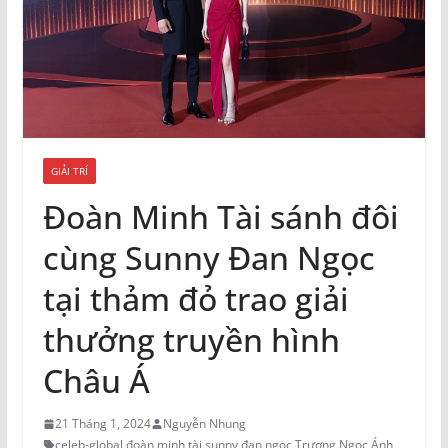
GIẢI TRÍ
Đoàn Minh Tài sánh đôi
cùng Sunny Đan Ngọc
tại thảm đỏ trao giải
thưởng truyền hình
Châu Á
21 Tháng 1, 2024
Nguyễn Nhung
celeb-global
,
đoàn minh tài
,
sunny đan ngọc
,
Trương Ngọc Ánh