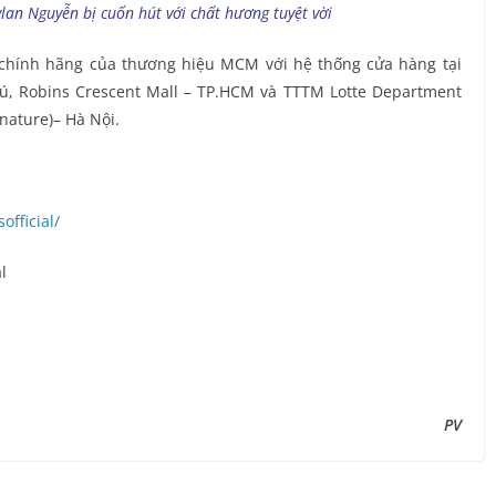
an Nguyễn bị cuốn hút với chất hương tuyệt vời
chính hãng của thương hiệu MCM với hệ thống cửa hàng tại
, Robins Crescent Mall – TP.HCM và TTTM Lotte Department
gnature)– Hà Nội.
1
fficial/
l
PV