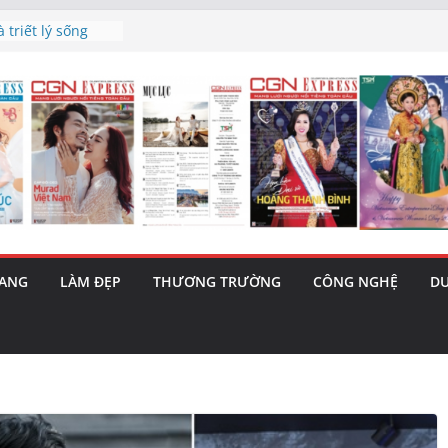
h’ và nguy cơ trốn
 triết lý sống
ày mai”
au phiên tăng
ma – 1 Cơ hội
 năng cùng MTH
5/8): Bật tăng
RANG
LÀM ĐẸP
THƯƠNG TRƯỜNG
CÔNG NGHỆ
DU