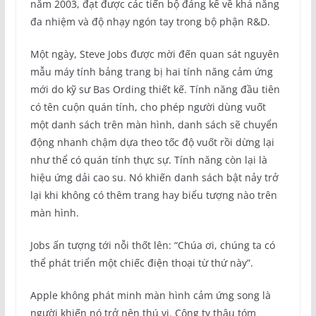
năm 2003, đạt được các tiến bộ đáng kể về khả năng
đa nhiệm và độ nhạy ngón tay trong bộ phận R&D.
Một ngày, Steve Jobs được mời đến quan sát nguyên
mẫu máy tính bảng trang bị hai tính năng cảm ứng
mới do kỹ sư Bas Ording thiết kế. Tính năng đầu tiên
có tên cuộn quán tính, cho phép người dùng vuốt
một danh sách trên màn hình, danh sách sẽ chuyển
động nhanh chậm dựa theo tốc độ vuốt rồi dừng lại
như thể có quán tính thực sự. Tính năng còn lại là
hiệu ứng dải cao su. Nó khiến danh sách bật nảy trở
lại khi không có thêm trang hay biểu tượng nào trên
màn hình.
Jobs ấn tượng tới nỗi thốt lên: “Chúa ơi, chúng ta có
thể phát triển một chiếc điện thoại từ thứ này”.
Apple không phát minh màn hình cảm ứng song là
người khiến nó trở nên thú vị. Công ty thâu tóm