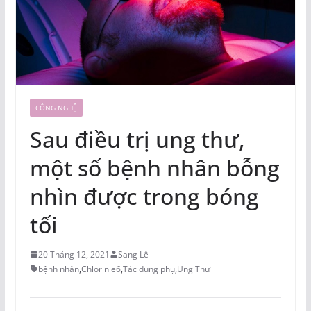
CÔNG NGHỆ
Sau điều trị ung thư,
một số bệnh nhân bỗng
nhìn được trong bóng
tối
20 Tháng 12, 2021
Sang Lê
bệnh nhân
,
Chlorin e6
,
Tác dụng phụ
,
Ung Thư