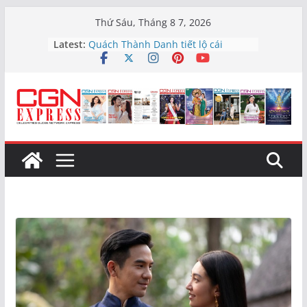
Skip
Thứ Sáu, Tháng 8 7, 2026
to
Latest:
Quách Thành Danh tiết lộ cái
content
duyên đặc biệt với bản hit “Tôi là
tôi”
6 Series Short Drama – 1 Cơ hội
thành nghệ sĩ đa năng cùng MTH
Giá vàng hôm nay (5/8): Bật tăng
trở lại
Lối sống ‘chữa lành’ và nguy cơ trốn
tránh thực tế
Nghệ sĩ Nhã Thy và triết lý sống
“Đừng chờ đến ngày mai”