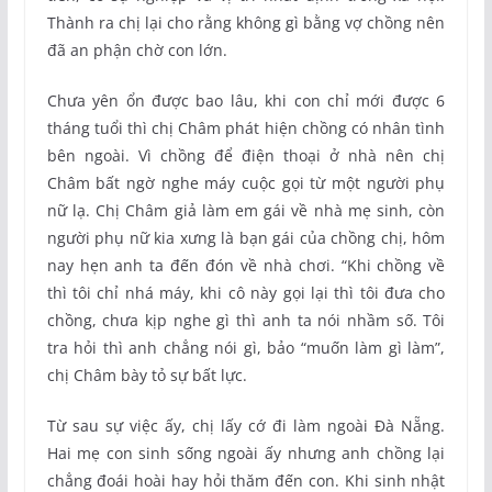
Thành ra chị lại cho rằng không gì bằng vợ chồng nên
đã an phận chờ con lớn.
Chưa yên ổn được bao lâu, khi con chỉ mới được 6
tháng tuổi thì chị Châm phát hiện chồng có nhân tình
bên ngoài. Vì chồng để điện thoại ở nhà nên chị
Châm bất ngờ nghe máy cuộc gọi từ một người phụ
nữ lạ. Chị Châm giả làm em gái về nhà mẹ sinh, còn
người phụ nữ kia xưng là bạn gái của chồng chị, hôm
nay hẹn anh ta đến đón về nhà chơi. “Khi chồng về
thì tôi chỉ nhá máy, khi cô này gọi lại thì tôi đưa cho
chồng, chưa kịp nghe gì thì anh ta nói nhầm số. Tôi
tra hỏi thì anh chẳng nói gì, bảo “muốn làm gì làm”,
chị Châm bày tỏ sự bất lực.
Từ sau sự việc ấy, chị lấy cớ đi làm ngoài Đà Nẵng.
Hai mẹ con sinh sống ngoài ấy nhưng anh chồng lại
chẳng đoái hoài hay hỏi thăm đến con. Khi sinh nhật