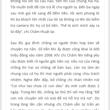
không nói với tôi câu nào, tiền thì của chung hai họ.
Tôi muốn biết để còn trả lễ cho người ta. Đến ba ngày
sau mới gọi tôi sang để đếm tiền, tôi xem phong bì
thì ba khách lớn nhất của tôi lại không có tên dù kiểm
tra camera thì họ có bỏ tiền. Thế là xích mích xảy ra
từ đấy”, chị Châm thuật lại.
Sau đó, gia đình chồng và người thân họp bàn về
chuyện nợ nần. Số tiền khi ấy được công khai là 600
triệu đồng vào năm 2008. Khi chị Châm lên tiếng yêu
cầu được biết rõ nguồn gốc tiền nợ, nếu nợ của riêng
chồng thì hai vợ chồng sẽ bàn bạc, còn nợ làm ăn
chung của cả họ thì mọi người phải cùng chịu trách
nhiệm. Nghe đến đây, bố chồng chị thản nhiên nói
“Coi như tao chưa có con dâu” dù mới cưới được 2
ngày. Trong khi đó, chồng lại thủ thỉ với mẹ rằng “Để
con nói chuyện với nó (vợ) để nó hỗ trợ trả nợ”. Dù
trong lòng lấn cấn nhưng chị Châm vẫn tự trấn an