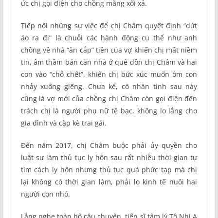
ức chị gọi điện cho chồng mắng xối xả.
Tiếp nối những sự việc để chị Châm quyết định “dứt
áo ra đi” là chuỗi các hành động cụ thể như anh
chồng về nhà “ăn cắp” tiền của vợ khiến chị mất niềm
tin, âm thầm bán căn nhà ở quê dồn chị Châm và hai
con vào “chỗ chết”, khiến chị bức xúc muốn ôm con
nhảy xuống giếng. Chưa kể, cô nhân tình sau này
cũng là vợ mới của chồng chị Châm còn gọi điện đến
trách chị là người phụ nữ tệ bạc, không lo lắng cho
gia đình và cặp kè trai gái.
Đến năm 2017, chị Châm buộc phải ủy quyền cho
luật sư làm thủ tục ly hôn sau rất nhiều thời gian tự
tìm cách ly hôn nhưng thủ tục quá phức tạp mà chị
lại không có thời gian làm, phải lo kinh tế nuôi hai
người con nhỏ.
Lắng nghe toàn bộ câu chuyện, tiến sĩ tâm lý Tô Nhi A