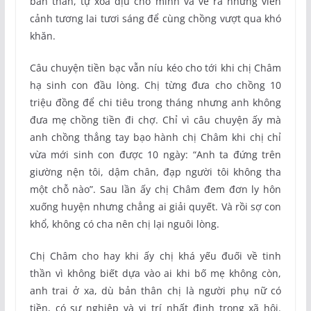
bản thân, tự xoa dịu cho mình và vẽ ra những viễn
cảnh tương lai tươi sáng để cùng chồng vượt qua khó
khăn.
Câu chuyện tiền bạc vẫn níu kéo cho tới khi chị Châm
hạ sinh con đầu lòng. Chị từng đưa cho chồng 10
triệu đồng để chi tiêu trong tháng nhưng anh không
đưa mẹ chồng tiền đi chợ. Chỉ vì câu chuyện ấy mà
anh chồng thẳng tay bạo hành chị Châm khi chị chỉ
vừa mới sinh con được 10 ngày: “Anh ta đứng trên
giường nện tôi, dậm chân, đạp người tôi không tha
một chỗ nào”. Sau lần ấy chị Châm đem đơn ly hôn
xuống huyện nhưng chẳng ai giải quyết. Và rồi sợ con
khổ, không có cha nên chị lại nguôi lòng.
Chị Châm cho hay khi ấy chị khá yếu đuối về tinh
thần vì không biết dựa vào ai khi bố mẹ không còn,
anh trai ở xa, dù bản thân chị là người phụ nữ có
tiền, có sự nghiệp và vị trí nhất định trong xã hội.