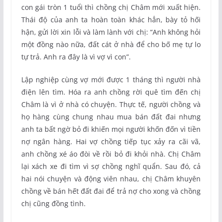
con gái tròn 1 tuổi thì chồng chị Châm mới xuất hiện.
Thái độ của anh ta hoàn toàn khác hẳn, bày tỏ hối
hận, gửi lời xin lỗi và làm lành với chị: “Anh không hỏi
một đồng nào nữa, đất cát ở nhà để cho bố mẹ tự lo
tự trả. Anh ra đây là vì vợ vì con”.
Lập nghiệp cùng vợ mới được 1 tháng thì người nhà
điện lên tìm. Hóa ra anh chồng rời quê tìm đến chị
Châm là vì ở nhà có chuyện. Thực tế, người chồng và
họ hàng cùng chung nhau mua bán đất đai nhưng
anh ta bất ngờ bỏ đi khiến mọi người khốn đốn vì tiền
nợ ngân hàng. Hai vợ chồng tiếp tục xảy ra cãi vã,
anh chồng xé áo đòi về rồi bỏ đi khỏi nhà. Chị Châm
lại xách xe đi tìm vì sợ chồng nghĩ quẩn. Sau đó, cả
hai nói chuyện và động viên nhau, chị Châm khuyên
chồng về bán hết đất đai để trả nợ cho xong và chồng
chị cũng đồng tình.