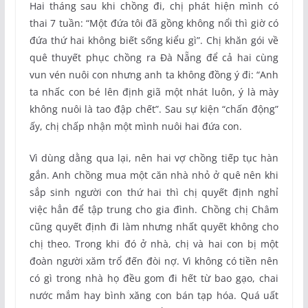
Hai tháng sau khi chồng đi, chị phát hiện mình có
thai 7 tuần: “Một đứa tôi đã gồng không nổi thì giờ có
đứa thứ hai không biết sống kiểu gì”. Chị khăn gói về
quê thuyết phục chồng ra Đà Nẵng để cả hai cùng
vun vén nuôi con nhưng anh ta không đồng ý đi: “Anh
ta nhấc con bé lên định giã một nhát luôn, ý là mày
không nuôi là tao đập chết”. Sau sự kiện “chấn động”
ấy, chị chấp nhận một mình nuôi hai đứa con.
Vì dùng dằng qua lại, nên hai vợ chồng tiếp tục hàn
gắn. Anh chồng mua một căn nhà nhỏ ở quê nên khi
sắp sinh người con thứ hai thì chị quyết định nghỉ
việc hẳn để tập trung cho gia đình. Chồng chị Châm
cũng quyết định đi làm nhưng nhất quyết không cho
chị theo. Trong khi đó ở nhà, chị và hai con bị một
đoàn người xăm trổ đến đòi nợ. Vì không có tiền nên
có gì trong nhà họ đều gom đi hết từ bao gạo, chai
nước mắm hay bình xăng con bán tạp hóa. Quá uất