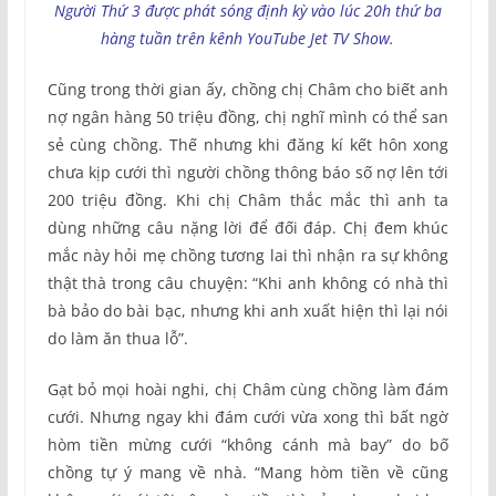
Người Thứ 3 được phát sóng định kỳ vào lúc 20h thứ ba
hàng tuần trên kênh YouTube Jet TV Show.
Cũng trong thời gian ấy, chồng chị Châm cho biết anh
nợ ngân hàng 50 triệu đồng, chị nghĩ mình có thể san
sẻ cùng chồng. Thế nhưng khi đăng kí kết hôn xong
chưa kịp cưới thì người chồng thông báo số nợ lên tới
200 triệu đồng. Khi chị Châm thắc mắc thì anh ta
dùng những câu nặng lời để đối đáp. Chị đem khúc
mắc này hỏi mẹ chồng tương lai thì nhận ra sự không
thật thà trong câu chuyện: “Khi anh không có nhà thì
bà bảo do bài bạc, nhưng khi anh xuất hiện thì lại nói
do làm ăn thua lỗ”.
Gạt bỏ mọi hoài nghi, chị Châm cùng chồng làm đám
cưới. Nhưng ngay khi đám cưới vừa xong thì bất ngờ
hòm tiền mừng cưới “không cánh mà bay” do bố
chồng tự ý mang về nhà. “Mang hòm tiền về cũng