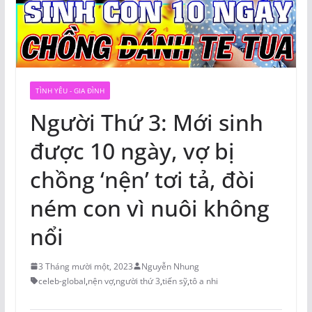
TÌNH YÊU - GIA ĐÌNH
Người Thứ 3: Mới sinh
được 10 ngày, vợ bị
chồng ‘nện’ tơi tả, đòi
ném con vì nuôi không
nổi
3 Tháng mười một, 2023
Nguyễn Nhung
celeb-global
,
nện vợ
,
người thứ 3
,
tiến sỹ
,
tô a nhi