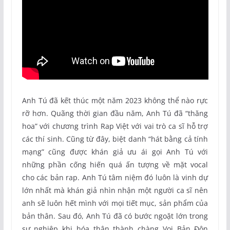
Anh Tú đã kết thúc một năm 2023 không thể nào rực
rỡ hơn. Quãng thời gian đầu năm, Anh Tú đã “thăng
hoa” với chương trình Rap Việt với vai trò ca sĩ hỗ trợ
các thí sinh. Cũng từ đây, biệt danh “hát bằng cả tính
mạng” cũng được khán giả ưu ái gọi Anh Tú với
những phần cống hiến quá ấn tượng về mặt vocal
cho các bản rap. Anh Tú tâm niệm đó luôn là vinh dự
lớn nhất mà khán giả nhìn nhận một người ca sĩ nên
anh sẽ luôn hết mình với mọi tiết mục, sản phẩm của
bản thân. Sau đó, Anh Tú đã có bước ngoặt lớn trong
sự nghiệp khi hóa thân thành chàng Voi Bản Đôn