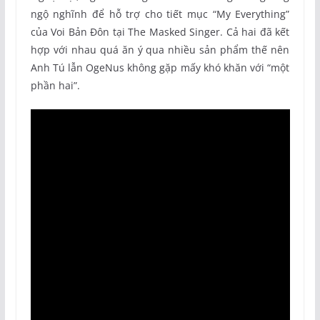
ngộ nghĩnh để hỗ trợ cho tiết mục “My Everything”
của Voi Bản Đôn tại The Masked Singer. Cả hai đã kết
hợp với nhau quá ăn ý qua nhiều sản phẩm thế nên
Anh Tú lẫn OgeNus không gặp mấy khó khăn với “một
phần hai”.