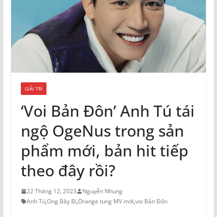
GIẢI TRÍ
‘Voi Bản Đôn’ Anh Tú tái
ngộ OgeNus trong sản
phẩm mới, bản hit tiếp
theo đây rồi?
22 Tháng 12, 2023
Nguyễn Nhung
Anh Tú
,
Ong Bây Bi
,
Orange tung MV mới
,
voi Bản Đôn