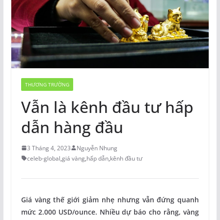
THƯƠNG TRƯỜNG
Vẫn là kênh đầu tư hấp
dẫn hàng đầu
3 Tháng 4, 2023
Nguyễn Nhung
celeb-global
,
giá vàng
,
hấp dẫn
,
kênh đầu tư
Giá vàng thế giới giảm nhẹ nhưng vẫn đứng quanh
mức 2.000 USD/ounce. Nhiều dự báo cho rằng, vàng