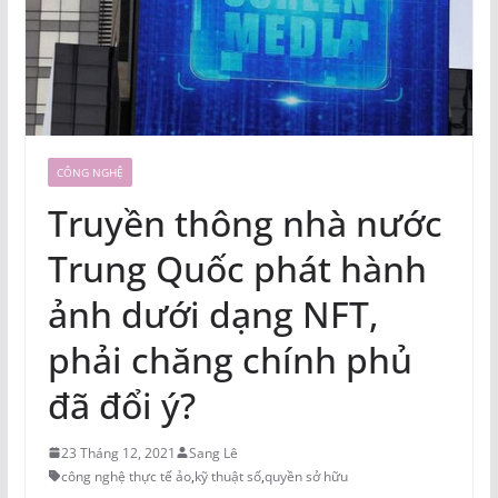
CÔNG NGHỆ
Truyền thông nhà nước
Trung Quốc phát hành
ảnh dưới dạng NFT,
phải chăng chính phủ
đã đổi ý?
23 Tháng 12, 2021
Sang Lê
công nghệ thực tế ảo
,
kỹ thuật số
,
quyền sở hữu