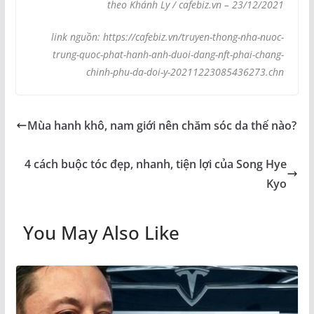
theo Khánh Ly / cafebiz.vn – 23/12/2021
link nguồn: https://cafebiz.vn/truyen-thong-nha-nuoc-
trung-quoc-phat-hanh-anh-duoi-dang-nft-phai-chang-
chinh-phu-da-doi-y-20211223085436273.chn
Mùa hanh khô, nam giới nên chăm sóc da thế nào?
4 cách buộc tóc đẹp, nhanh, tiện lợi của Song Hye
Kyo
You May Also Like