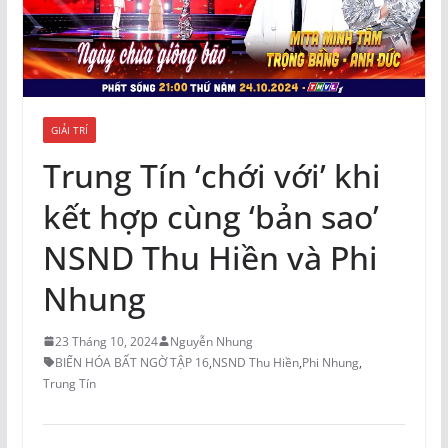
GIẢI TRÍ
Trung Tín ‘chới với’ khi
kết hợp cùng ‘bản sao’
NSND Thu Hiền và Phi
Nhung
23 Tháng 10, 2024
Nguyễn Nhung
BIẾN HÓA BẤT NGỜ TẬP 16
,
NSND Thu Hiền
,
Phi Nhung
,
Trung Tín