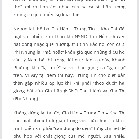
thở” khi cá tính âm nhạc của ba ca sĩ thần tượng
không có quá nhiều sự khác biệt.
Ngược lại, bộ ba Gia Hân – Trung Tín – Kha Thi đối
mặt với nhiều khó khăn khi NSND Thu Hiền chuyên
hát dòng nhạc quê hương, trữ tình Bắc bộ, còn ca sĩ
Phi Nhung lại “mê hoặc” khán giả qua những điệu hò,
câu lý Nam bộ thì trong tiết mục tam ca này, Khánh
Phương khá “lạc quẻ” so với hai giọng ca “gạo cội”
trên. Vì vậy tại đêm thi này, Trung Tín cho biết bản
thân gặp nhiều áp lực khi khi phải “theo đuổi” hai
giọng hát của Gia Hân (NSND Thu Hiền) và Kha Thi
(Phi Nhung).
Không dừng lại tại đó, Gia Hân – Trung Tín – Kha Thi
còn mất nhiều thời gian trong việc lựa chọn ca khúc
trình diễn khi phải “cân đong đo đếm” từng chi tiết để
phù hợp với chất giọng của mỗi người. Sau nhiều