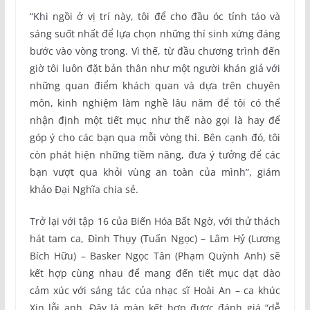
“Khi ngồi ở vị trí này, tôi để cho đầu óc tỉnh táo và
sáng suốt nhất để lựa chọn những thí sinh xứng đáng
bước vào vòng trong. Vì thế, từ đầu chương trình đến
giờ tôi luôn đặt bản thân như một người khán giả với
những quan điểm khách quan và dựa trên chuyên
môn, kinh nghiệm làm nghề lâu năm để tôi có thể
nhận định một tiết mục như thế nào gọi là hay để
góp ý cho các bạn qua mỗi vòng thi. Bên cạnh đó, tôi
còn phát hiện những tiềm năng, đưa ý tưởng để các
bạn vượt qua khỏi vùng an toàn của mình”, giám
khảo Đại Nghĩa chia sẻ.
Trở lại với tập 16 của Biến Hóa Bất Ngờ, với thử thách
hát tam ca, Đình Thụy (Tuấn Ngọc) – Lâm Hỷ (Lương
Bích Hữu) – Basker Ngọc Tân (Phạm Quỳnh Anh) sẽ
kết hợp cùng nhau để mang đến tiết mục dạt dào
cảm xúc với sáng tác của nhạc sĩ Hoài An – ca khúc
Xin lỗi anh. Đây là màn kết hợp được đánh giá “dễ