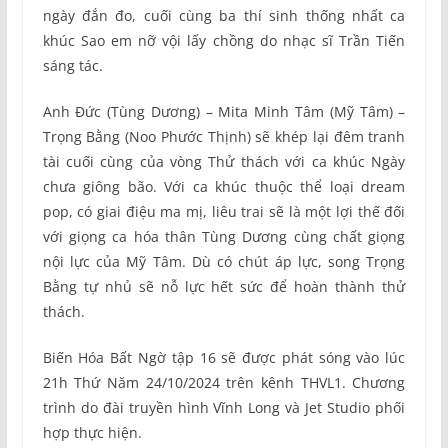
ngày đắn đo, cuối cùng ba thí sinh thống nhất ca
khúc Sao em nỡ vội lấy chồng do nhạc sĩ Trần Tiến
sáng tác.
Anh Đức (Tùng Dương) – Mita Minh Tâm (Mỹ Tâm) –
Trọng Bằng (Noo Phước Thịnh) sẽ khép lại đêm tranh
tài cuối cùng của vòng Thử thách với ca khúc Ngày
chưa giông bão. Với ca khúc thuộc thể loại dream
pop, có giai điệu ma mị, liêu trai sẽ là một lợi thế đối
với giọng ca hóa thân Tùng Dương cùng chất giọng
nội lực của Mỹ Tâm. Dù có chút áp lực, song Trọng
Bằng tự nhủ sẽ nỗ lực hết sức để hoàn thành thử
thách.
Biến Hóa Bất Ngờ tập 16 sẽ được phát sóng vào lúc
21h Thứ Năm 24/10/2024 trên kênh THVL1. Chương
trình do đài truyền hình Vĩnh Long và Jet Studio phối
hợp thực hiện.