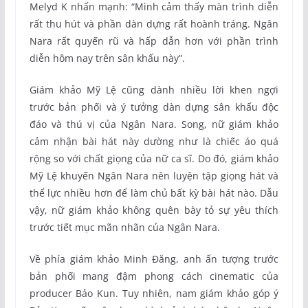
Melyd K nhấn mạnh: “Mình cảm thấy màn trình diễn
rất thu hút và phần dàn dựng rất hoành tráng. Ngân
Nara rất quyến rũ và hấp dẫn hơn với phần trình
diễn hôm nay trên sân khấu này”.
Giám khảo Mỹ Lệ cũng dành nhiều lời khen ngợi
trước bản phối và ý tưởng dàn dựng sân khấu độc
đáo và thú vị của Ngân Nara. Song, nữ giám khảo
cảm nhận bài hát này dường như là chiếc áo quá
rộng so với chất giọng của nữ ca sĩ. Do đó, giám khảo
Mỹ Lệ khuyến Ngân Nara nên luyện tập giọng hát và
thể lực nhiều hơn để làm chủ bất kỳ bài hát nào. Dẫu
vậy, nữ giám khảo không quên bày tỏ sự yêu thích
trước tiết mục mãn nhãn của Ngân Nara.
Về phía giám khảo Minh Đăng, anh ấn tượng trước
bản phối mang đậm phong cách cinematic của
producer Bảo Kun. Tuy nhiên, nam giám khảo góp ý