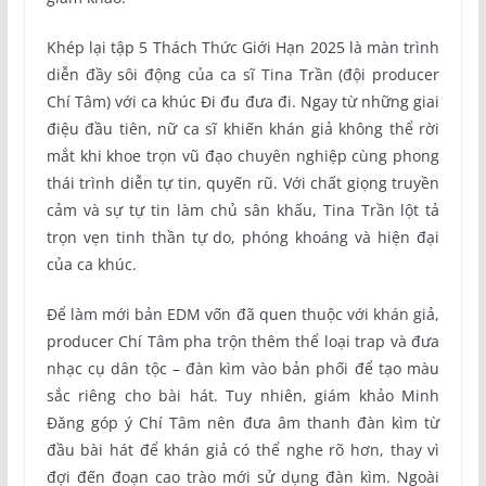
Khép lại tập 5 Thách Thức Giới Hạn 2025 là màn trình
diễn đầy sôi động của ca sĩ Tina Trần (đội producer
Chí Tâm) với ca khúc Đi đu đưa đi. Ngay từ những giai
điệu đầu tiên, nữ ca sĩ khiến khán giả không thể rời
mắt khi khoe trọn vũ đạo chuyên nghiệp cùng phong
thái trình diễn tự tin, quyến rũ. Với chất giọng truyền
cảm và sự tự tin làm chủ sân khấu, Tina Trần lột tả
trọn vẹn tinh thần tự do, phóng khoáng và hiện đại
của ca khúc.
Để làm mới bản EDM vốn đã quen thuộc với khán giả,
producer Chí Tâm pha trộn thêm thể loại trap và đưa
nhạc cụ dân tộc – đàn kìm vào bản phối để tạo màu
sắc riêng cho bài hát. Tuy nhiên, giám khảo Minh
Đăng góp ý Chí Tâm nên đưa âm thanh đàn kìm từ
đầu bài hát để khán giả có thể nghe rõ hơn, thay vì
đợi đến đoạn cao trào mới sử dụng đàn kìm. Ngoài