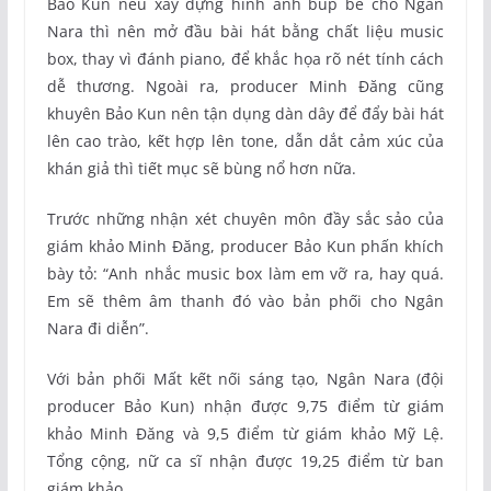
Bảo Kun nếu xây dựng hình ảnh búp bê cho Ngân
Nara thì nên mở đầu bài hát bằng chất liệu music
box, thay vì đánh piano, để khắc họa rõ nét tính cách
dễ thương. Ngoài ra, producer Minh Đăng cũng
khuyên Bảo Kun nên tận dụng dàn dây để đẩy bài hát
lên cao trào, kết hợp lên tone, dẫn dắt cảm xúc của
khán giả thì tiết mục sẽ bùng nổ hơn nữa.
Trước những nhận xét chuyên môn đầy sắc sảo của
giám khảo Minh Đăng, producer Bảo Kun phấn khích
bày tỏ: “Anh nhắc music box làm em vỡ ra, hay quá.
Em sẽ thêm âm thanh đó vào bản phối cho Ngân
Nara đi diễn”.
Với bản phối Mất kết nối sáng tạo, Ngân Nara (đội
producer Bảo Kun) nhận được 9,75 điểm từ giám
khảo Minh Đăng và 9,5 điểm từ giám khảo Mỹ Lệ.
Tổng cộng, nữ ca sĩ nhận được 19,25 điểm từ ban
giám khảo.