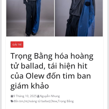
GIẢI TRÍ
Trọng Bằng hóa hoàng
tử ballad, tái hiện hit
của Olew đốn tim ban
giám khảo
9 Tháng 10, 2025
Nguyễn Nhung
đốn tim
,
hit
,
hoàng tử ballad
,
Olew
,
Trọng Bằng