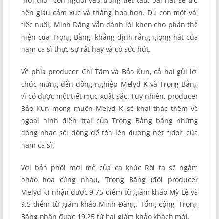
“hơi thở” con người vào trong tiết tấu, bài hát sẽ trở
nên giàu cảm xúc và thăng hoa hơn. Dù còn một vài
tiếc nuối, Minh Đăng vẫn dành lời khen cho phần thể
hiện của Trọng Bằng, khẳng định rằng giọng hát của
nam ca sĩ thực sự rất hay và có sức hút.
Về phía producer Chí Tâm và Bảo Kun, cả hai gửi lời
chúc mừng đến đồng nghiệp Melyd K và Trọng Bằng
vì có được một tiết mục xuất sắc. Tuy nhiên, producer
Bảo Kun mong muốn Melyd K sẽ khai thác thêm về
ngoại hình điển trai của Trọng Bằng bằng những
dòng nhạc sôi động để tôn lên đường nét “idol” của
nam ca sĩ.
Với bản phối mới mẻ của ca khúc Rồi ta sẽ ngắm
pháo hoa cùng nhau, Trọng Bằng (đội producer
Melyd K) nhận được 9,75 điểm từ giám khảo Mỹ Lệ và
9,5 điểm từ giám khảo Minh Đăng. Tổng cộng, Trọng
Bằng nhận được 19,25 từ hai giám khảo khách mời.