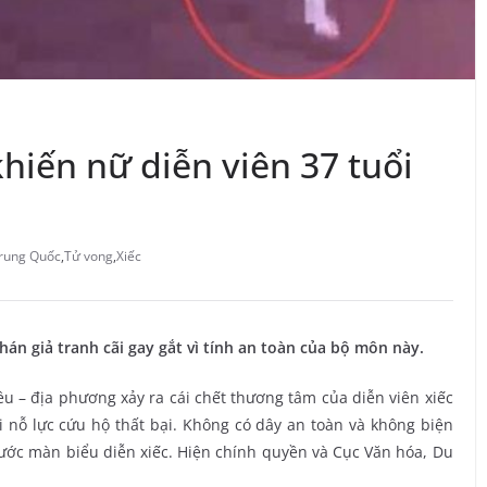
khiến nữ diễn viên 37 tuổi
rung Quốc
,
Tử vong
,
Xiếc
khán giả tranh cãi gay gắt vì tính an toàn của bộ môn này.
ều – địa phương xảy ra cái chết thương tâm của diễn viên xiếc
hi nỗ lực cứu hộ thất bại. Không có dây an toàn và không biện
ước màn biểu diễn xiếc. Hiện chính quyền và Cục Văn hóa, Du