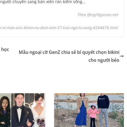
có người chuyển sang bán xiên rán kiếm sống…
Theo Ifeng/Ngoisao.net
i-vi-man-xiec-khien-nu-dien-vien-37-tuoi-nga-tu-vong-4594878.html
a học
Mẫu ngoại cỡ GenZ chia sẻ bí quyết chọn bikini
cho người béo