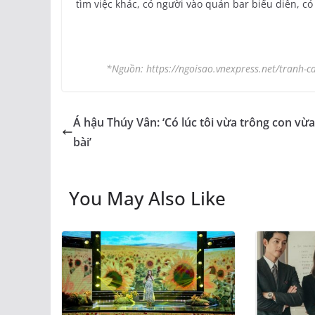
tìm việc khác, có người vào quán bar biểu diễn, 
*Nguồn: https://ngoisao.vnexpress.net/tranh-ca
Á hậu Thúy Vân: ‘Có lúc tôi vừa trông con vừ
bài’
You May Also Like