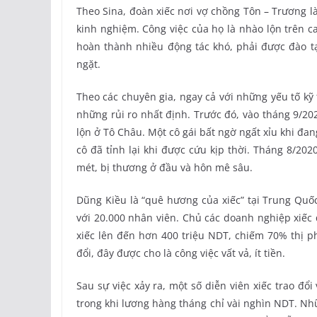
Theo Sina, đoàn xiếc nơi vợ chồng Tôn – Trương là
kinh nghiệm. Công việc của họ là nhào lộn trên ca
hoàn thành nhiều động tác khó, phải được đào 
ngặt.
Theo các chuyên gia, ngay cả với những yếu tố kỹ
những rủi ro nhất định. Trước đó, vào tháng 9/20
lộn ở Tô Châu. Một cô gái bất ngờ ngất xỉu khi đa
cô đã tỉnh lại khi được cứu kịp thời. Tháng 8/202
mét, bị thương ở đầu và hôn mê sâu.
Dũng Kiều là “quê hương của xiếc” tại Trung Quốc
với 20.000 nhân viên. Chủ các doanh nghiệp xiếc
xiếc lên đến hơn 400 triệu NDT, chiếm 70% thị ph
đổi, đây được cho là công việc vất vả, ít tiền.
Sau sự việc xảy ra, một số diễn viên xiếc trao đổi 
trong khi lương hàng tháng chỉ vài nghìn NDT. Nh