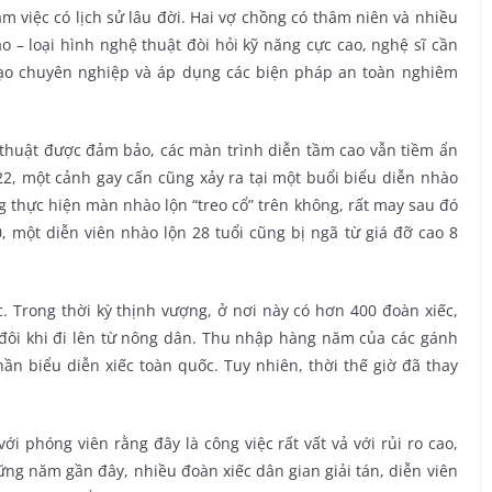
m việc có lịch sử lâu đời. Hai vợ chồng có thâm niên và nhiều
o – loại hình nghệ thuật đòi hỏi kỹ năng cực cao, nghệ sĩ cần
tạo chuyên nghiệp và áp dụng các biện pháp an toàn nghiêm
 thuật được đảm bảo, các màn trình diễn tầm cao vẫn tiềm ẩn
22, một cảnh gay cấn cũng xảy ra tại một buổi biểu diễn nhào
ng thực hiện màn nhào lộn “treo cổ” trên không, rất may sau đó
0, một diễn viên nhào lộn 28 tuổi cũng bị ngã từ giá đỡ cao 8
. Trong thời kỳ thịnh vượng, ở nơi này có hơn 400 đoàn xiếc,
 đôi khi đi lên từ nông dân. Thu nhập hàng năm của các gánh
ần biểu diễn xiếc toàn quốc. Tuy nhiên, thời thế giờ đã thay
với phóng viên rằng đây là công việc rất vất vả với rủi ro cao,
ững năm gần đây, nhiều đoàn xiếc dân gian giải tán, diễn viên