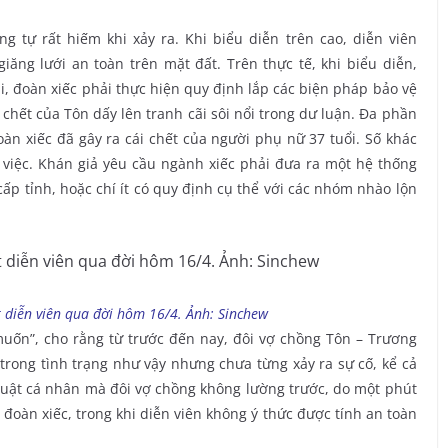
g tự rất hiếm khi xảy ra. Khi biểu diễn trên cao, diễn viên
ăng lưới an toàn trên mặt đất. Trên thực tế, khi biểu diễn,
i, đoàn xiếc phải thực hiện quy định lắp các biện pháp bảo vệ
i chết của Tôn dấy lên tranh cãi sôi nổi trong dư luận. Đa phần
oàn xiếc đã gây ra cái chết của người phụ nữ 37 tuổi. Số khác
 việc. Khán giả yêu cầu ngành xiếc phải đưa ra một hệ thống
ấp tỉnh, hoặc chí ít có quy định cụ thể với các nhóm nhào lộn
 diễn viên qua đời hôm 16/4. Ảnh: Sinchew
muốn”, cho rằng từ trước đến nay, đôi vợ chồng Tôn – Trương
rong tình trạng như vậy nhưng chưa từng xảy ra sự cố, kể cả
ỹ thuật cá nhân mà đôi vợ chồng không lường trước, do một phút
 đoàn xiếc, trong khi diễn viên không ý thức được tính an toàn