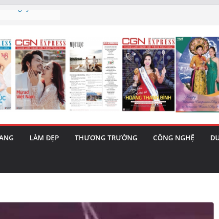
h’ và nguy cơ trốn
 triết lý sống
ày mai”
au phiên tăng
ma – 1 Cơ hội
 năng cùng MTH
5/8): Bật tăng
RANG
LÀM ĐẸP
THƯƠNG TRƯỜNG
CÔNG NGHỆ
DU