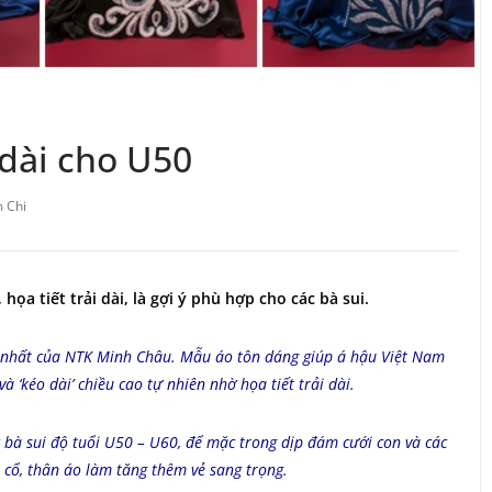
 dài cho U50
m Chi
 họa tiết trải dài, là gợi ý phù hợp cho các bà sui.
i nhất của NTK Minh Châu. Mẫu áo tôn dáng giúp á hậu Việt Nam
à ‘kéo dài’ chiều cao tự nhiên nhờ họa tiết trải dài.
bà sui độ tuổi U50 – U60, để mặc trong dịp đám cưới con và các
n cổ, thân áo làm tăng thêm vẻ sang trọng.