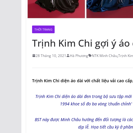
THỜI TRANG
Trịnh Kim Chi gợi ý áo
28 Tháng 10, 2021
Hà Phương
NTK Minh Châu
,
Trịnh Ki
Trịnh Kim Chi diện áo dài với chất liệu vải cao cấp,
Trịnh Kim Chi diện áo dài đen trong bộ sưu tập mớ
1994 khoe số đo ba vòng ‘chuẩn chỉnh’ v
BST này được Minh Châu hướng đến đối tượng là các 
dịp lễ. Họa tiết cầu kỳ ở phầ