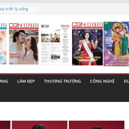
à triết lý sống
gày mai”
sau phiên tăng
rama – 1 Cơ hội
a năng cùng MTH
 (5/8): Bật tăng
nh’ và nguy cơ trốn
RANG
LÀM ĐẸP
THƯƠNG TRƯỜNG
CÔNG NGHỆ
DU