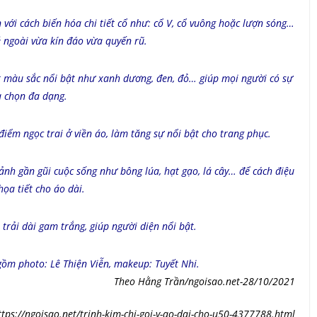
 với cách biến hóa chi tiết cổ như: cổ V, cổ vuông hoặc lượn sóng…
ẻ ngoài vừa kín đáo vừa quyến rũ.
t màu sắc nổi bật như xanh dương, đen, đỏ… giúp mọi người có sự
a chọn đa dạng.
 điểm ngọc trai ở viền áo, làm tăng sự nổi bật cho trang phục.
ảnh gần gũi cuộc sống như bông lúa, hạt gạo, lá cây… để cách điệu
họa tiết cho áo dài.
 trải dài gam trắng, giúp người diện nổi bật.
gồm photo: Lê Thiện Viễn, makeup: Tuyết Nhi.
Theo Hằng Trần/ngoisao.net-28/10/2021
ttps://ngoisao.net/trinh-kim-chi-goi-y-ao-dai-cho-u50-4377788.html