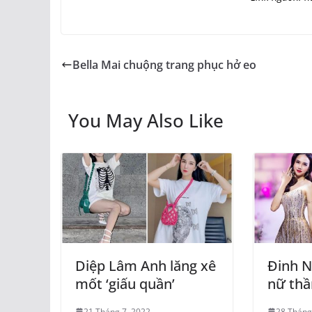
Bella Mai chuộng trang phục hở eo
You May Also Like
Diệp Lâm Anh lăng xê
Đinh N
mốt ‘giấu quần’
nữ thầ
21 Tháng 7, 2022
28 Tháng