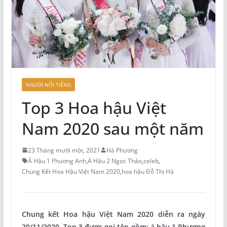
NGƯỜI NỔI TIẾNG
Top 3 Hoa hậu Việt
Nam 2020 sau một năm
23 Tháng mười một, 2021
Hà Phương
Á Hậu 1 Phương Anh
,
Á Hậu 2 Ngọc Thảo
,
celeb
,
Chung Kết Hoa Hậu Việt Nam 2020
,
hoa hậu Đỗ Thị Hà
Chung kết Hoa hậu Việt Nam 2020 diễn ra ngày
20/11/2020. Top 3 được gọi tên gồm: á hậu 1 Phương