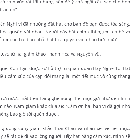
có cảm xúc rất tốt nhưng nên để ý chỗ ngắt câu sao cho hợp
trái tim”.
ân Nghi vì đã nhường đất hát cho bạn để bạn được tỏa sáng.
 hòa quyện với nhau. Người này hát chính thì người kia bè và
vẫn muốn hai bạn phải hát hòa quyện với nhau hơn nữa”.
9.75 từ hai giám khảo Thanh Hoa và Nguyên Vũ.
 quê. Cô nhận được sự hỗ trợ từ quán quân Hãy Nghe Tôi Hát
iều cảm xúc của cặp đôi mang lại một tiết mục vô cùng thăng
rơi nước mắt trên hàng ghế nóng. Tiết mục gợi nhớ đến hình
 nào. Nam giám khảo chia sẻ: “Cảm ơn hai bạn vì đã gợi nhớ
hông bao giờ tôi quên được”.
g đọng cùng giám khảo Thái Châu và nhận xét về tiết mục:
y sẽ rất dễ đi vào lòng người. Hãy hát bằng cảm xúc, mình sẽ