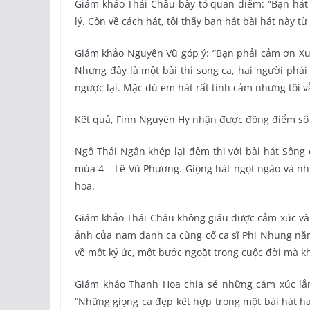
Giám khảo Thái Châu bày tỏ quan điểm: “Bạn hát 
lý. Còn về cách hát, tôi thấy bạn hát bài hát này từ 
Giám khảo Nguyên Vũ góp ý: “Bạn phải cảm ơn Xu
Nhưng đây là một bài thi song ca, hai người phải
ngược lại. Mặc dù em hát rất tình cảm nhưng tôi 
Kết quả, Finn Nguyên Hy nhận được đồng điểm số 
Ngô Thái Ngân khép lại đêm thi với bài hát Sông
mùa 4 – Lê Vũ Phương. Giọng hát ngọt ngào và nh
hoa.
Giám khảo Thái Châu không giấu được cảm xúc và 
ảnh của nam danh ca cùng cố ca sĩ Phi Nhung năm
về một ký ức, một bước ngoặt trong cuộc đời mà k
Giám khảo Thanh Hoa chia sẻ những cảm xúc lắn
“Những giọng ca đẹp kết hợp trong một bài hát ha