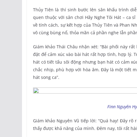
Thủy Tiên là thí sinh bước lên sân khấu trình di
quen thuộc với sân chơi Hãy Nghe Tôi Hát – ca s
về tính cách, sự kết hợp của Thủy Tiên và Phan N
vô cùng bùng nổ, thỏa mãn cả phần nghe lẫn phần
Giám khảo Thái Châu nhận xét: “Bài phối này rất 
đặt để cảm xúc vào bài hát rất hợp tình, hợp lý. Tr
hát có tiết tấu sôi động nhưng bạn hát có cảm xú
chắc nhịp, phù hợp với hòa âm. Đây là một tiết m
hát song ca”.
Finn Nguyên Hy 
Giám khảo Nguyên Vũ tiếp lời: “Quá hay! Đây rõ 
thấy được khả năng của mình. Đêm nay, tôi rất hài