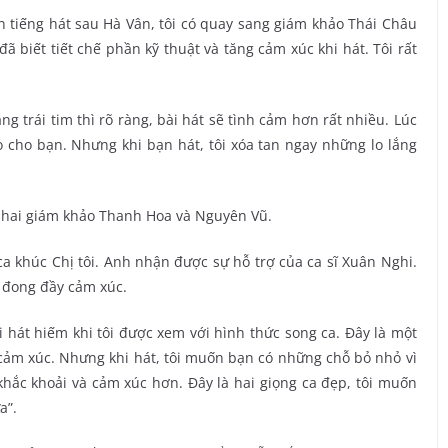
ên tiếng hát sau Hà Vân, tôi có quay sang giám khảo Thái Châu
ã biết tiết chế phần kỹ thuật và tăng cảm xúc khi hát. Tôi rất
 trái tim thì rõ ràng, bài hát sẽ tình cảm hơn rất nhiều. Lúc
lo cho bạn. Nhưng khi bạn hát, tôi xóa tan ngay những lo lắng
ừ hai giám khảo Thanh Hoa và Nguyên Vũ.
ca khúc Chị tôi. Anh nhận được sự hỗ trợ của ca sĩ Xuân Nghi.
n đong đầy cảm xúc.
i hát hiếm khi tôi được xem với hình thức song ca. Đây là một
cảm xúc. Nhưng khi hát, tôi muốn bạn có những chỗ bỏ nhỏ vì
hắc khoải và cảm xúc hơn. Đây là hai giọng ca đẹp, tôi muốn
a”.