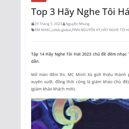
Top 3 Hãy Nghe Tôi Há
29 Tháng 5, 2023
Nguyễn Nhung
ÂM NHẠC
,
celeb-global
,
FINN NGUYÊN HY
,
HÃY NGHE TÔI H
Tập 14 Hãy Nghe Tôi Hát 2023 chủ đề đêm nhạc Th
dẫn.
Mở màn đêm thi, MC Minh Xù giới thiệu thành 
xuyên suốt, đồng thời cũng là giám khảo chủ đề)
(giám khảo khách mời).