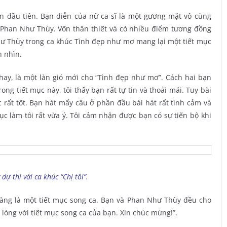
ễn đầu tiên. Bạn diễn của nữ ca sĩ là một gương mặt vô cùng
ĩ Phan Như Thùy. Vốn thân thiết và có nhiều điểm tương đồng
hư Thùy trong ca khúc Tình đẹp như mơ mang lại một tiết mục
 nhìn.
hay, là một làn gió mới cho “Tình đẹp như mơ”. Cách hai bạn
ong tiết mục này, tôi thấy bạn rất tự tin và thoải mái. Tuy bài
c rất tốt. Bạn hát mấy câu ở phần đầu bài hát rất tình cảm và
ục làm tôi rất vừa ý. Tôi cảm nhận được bạn có sự tiến bộ khi
dự thi với ca khúc “Chị tôi”.
ràng là một tiết mục song ca. Bạn và Phan Như Thùy đều cho
 lòng với tiết mục song ca của bạn. Xin chúc mừng!”.