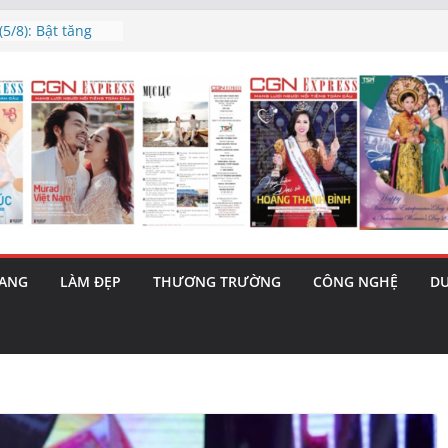
5/8): Bật tăng
h’ và nguy cơ trốn
 triết lý sống
ày mai”
au phiên tăng
ma – 1 Cơ hội
 năng cùng MTH
RANG
LÀM ĐẸP
THƯƠNG TRƯỜNG
CÔNG NGHỆ
DU