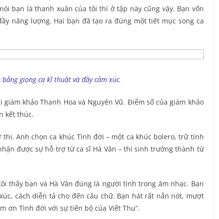
nói bạn là thanh xuân của tôi thì ở tập này cũng vậy. Bạn vốn
đầy năng lượng. Hai bạn đã tạo ra đúng một tiết mục song ca
ả bằng giọng ca kĩ thuật và đầy cảm xúc.
ai giám khảo Thanh Hoa và Nguyên Vũ. Điểm số của giám khảo
n kết thúc.
ự thi. Anh chọn ca khúc Tình đời – một ca khúc bolero, trữ tình
hận được sự hỗ trợ từ ca sĩ Hà Vân – thí sinh trưởng thành từ
ôi thấy bạn và Hà Vân đúng là người tình trong âm nhạc. Bạn
 xúc, cách diễn tả cho đến câu chữ. Bạn hát rất nắn nót, mượt
m ơn Tình đời với sự tiến bộ của Viết Thu”.