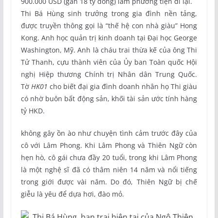
900.000 USD (gần 18 tỷ đồng) làm phương tiện đi lại.
Thi Bá Hùng sinh trưởng trong gia đình nền tảng,
được truyền thông gọi là “thế hệ con nhà giàu” Hong
Kong. Anh học quản trị kinh doanh tại Đại học George
Washington, Mỹ. Anh là cháu trai thừa kế của ông Thi
Tử Thanh, cựu thành viên của Ủy ban Toàn quốc Hội
nghị Hiệp thương Chính trị Nhân dân Trung Quốc.
Tờ
HK01
cho biết đại gia đình doanh nhân họ Thi giàu
có nhờ buôn bất động sản, khối tài sản ước tính hàng
tỷ HKD.
không gây ồn ào như chuyện tình cảm trước đây của
cô với Lâm Phong. Khi Lâm Phong và Thiên Ngữ còn
hẹn hò, cô gái chưa đầy 20 tuổi, trong khi Lâm Phong
là một nghệ sĩ đã có thâm niên 14 năm và nổi tiếng
trong giới được vài năm. Do đó, Thiên Ngữ bị chế
giễu là yêu để dựa hơi, đào mỏ.