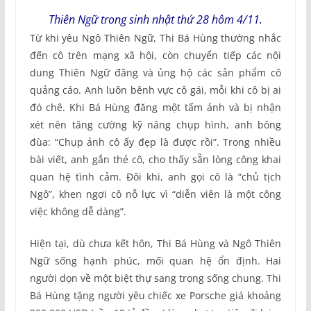
Thiên Ngữ trong sinh nhật thứ 28 hôm 4/11.
Từ khi yêu Ngô Thiên Ngữ, Thi Bá Hùng thường nhắc
đến cô trên mạng xã hội, còn chuyển tiếp các nội
dung Thiên Ngữ đăng và ủng hộ các sản phẩm cô
quảng cáo. Anh luôn bênh vực cô gái, mỗi khi cô bị ai
đó chê. Khi Bá Hùng đăng một tấm ảnh và bị nhận
xét nên tăng cường kỹ năng chụp hình, anh bông
đùa: “Chụp ảnh cô ấy đẹp là được rồi”. Trong nhiều
bài viết, anh gắn thẻ cô, cho thấy sẵn lòng công khai
quan hệ tình cảm. Đôi khi, anh gọi cô là “chủ tịch
Ngô”, khen ngợi cô nỗ lực vì “diễn viên là một công
việc không dễ dàng”.
Hiện tại, dù chưa kết hôn, Thi Bá Hùng và Ngô Thiên
Ngữ sống hạnh phúc, mối quan hệ ổn định. Hai
người dọn về một biệt thự sang trọng sống chung. Thi
Bá Hùng tặng người yêu chiếc xe Porsche giá khoảng