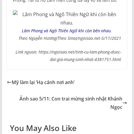
Phong. Tài tử họ Lâm hiện cũng đã lấy vợ và làm bố.
Lâm Phong và Ngô Thiên Ngữ khi còn bên nhau.
Theo Nguyễn Hương(Theo Sina)/ngoisao.net-5/11/2021
Link nguon: https://ngoisao.net/tinh-cu-lam-phong-duoc-
dai-gia-mung-sinh-nhat-4381751.html
Mỹ làm lại ‘Hạ cánh nơi anh’
Ảnh sao 5/11: Con trai mừng sinh nhật Khánh
Ngọc
You May Also Like