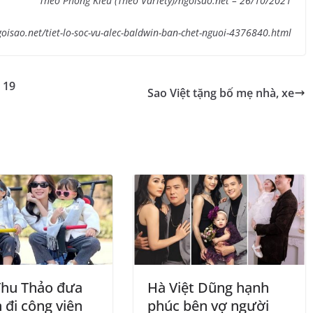
Theo Phong Kiều (Theo Variety)/ngoisao.net – 26/10/2021
goisao.net/tiet-lo-soc-vu-alec-baldwin-ban-chet-nguoi-4376840.html
 19
Sao Việt tặng bố mẹ nhà, xe
hu Thảo đưa
Hà Việt Dũng hạnh
 đi công viên
phúc bên vợ người