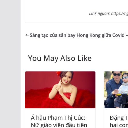
Link nguon: https://n
Sáng tạo của sân bay Hong Kong giữa Covid –
You May Also Like
Á hậu Phạm Thị Cúc:
Đặng T
Nữ giáo viên đầu tiên
hai con