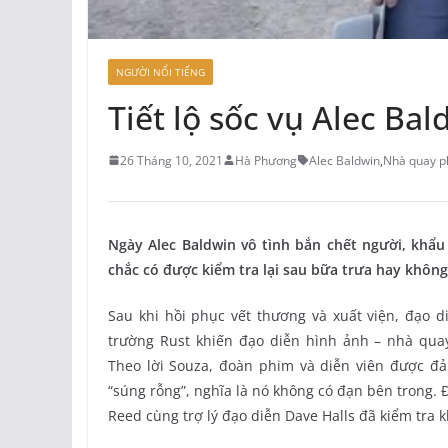
NGƯỜI NỔI TIẾNG
Tiết lộ sốc vụ Alec Ba
26 Tháng 10, 2021
Hà Phương
Alec Baldwin
,
Nhà quay p
Ngày Alec Baldwin vô tình bắn chết người, khẩ
chắc có được kiểm tra lại sau bữa trưa hay không
Sau khi hồi phục vết thương và xuất viện, đạo d
trường Rust khiến đạo diễn hình ảnh – nhà qua
Theo lời Souza, đoàn phim và diễn viên được đ
“súng rỗng”, nghĩa là nó không có đạn bên trong.
Reed cùng trợ lý đạo diễn Dave Halls đã kiểm tra k