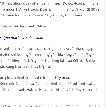
1/10, một nhóm quay phim đã nghỉ việc. Do đó, đoàn phim phải
n ra muộn hơn kế hoạch. Đoàn phim nghỉ ăn trưa lúc 12h30 và
ợc kiểm tra một lần nữa trước giờ quay buổi chiều.
Halyna Hutchins. Ảnh: 24min
ột cảnh phim của Rust. Đạo diễn Joel Souza và nhà quay phim
i Alec Baldwin ngồi trên thùng gỗ, chĩa súng về phía ống kính
h phát hiện một bóng mờ, họ dừng lại trao đổi với Baldwin.
hẩu súng khỏi bao da và bóp cò.
Cùng lúc, anh nhận ra vai mình bị chảy máu.
bên cạnh đạo diễn và đạo diễn hình ảnh, kể với cảnh sát anh
o diễn hình ảnh Halyna Hutchins thì nói cô không cảm nhận
him Rust với lý do các nhà sản xuất không đảm bảo an toàn lao