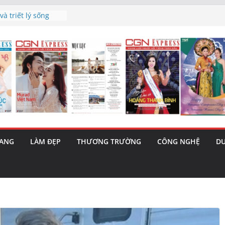
nh’ và nguy cơ trốn
à triết lý sống
gày mai”
sau phiên tăng
rama – 1 Cơ hội
a năng cùng MTH
 (5/8): Bật tăng
RANG
LÀM ĐẸP
THƯƠNG TRƯỜNG
CÔNG NGHỆ
DU