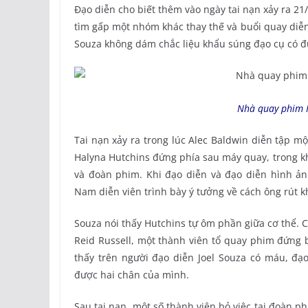
Đạo diễn cho biết thêm vào ngày tai nạn xảy ra 2
tìm gấp một nhóm khác thay thế và buổi quay diễ
Souza không dám chắc liệu khẩu súng đạo cụ có đư
Nhà quay phim 
Tai nạn xảy ra trong lúc Alec Baldwin diễn tập m
Halyna Hutchins đứng phía sau máy quay, trong kh
và đoàn phim. Khi đạo diễn và đạo diễn hình ản
Nam diễn viên trình bày ý tưởng về cách ông rút k
Souza nói thấy Hutchins tự ôm phần giữa cơ thể. 
Reid Russell, một thành viên tổ quay phim đứng 
thấy trên người đạo diễn Joel Souza có máu, đạ
được hai chân của mình.
Sau tai nạn, một số thành viên bỏ việc tại đoàn p