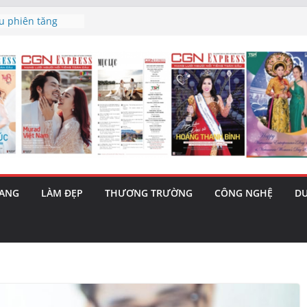
 triết lý sống
ày mai”
au phiên tăng
ma – 1 Cơ hội
 năng cùng MTH
5/8): Bật tăng
h’ và nguy cơ trốn
RANG
LÀM ĐẸP
THƯƠNG TRƯỜNG
CÔNG NGHỆ
DU