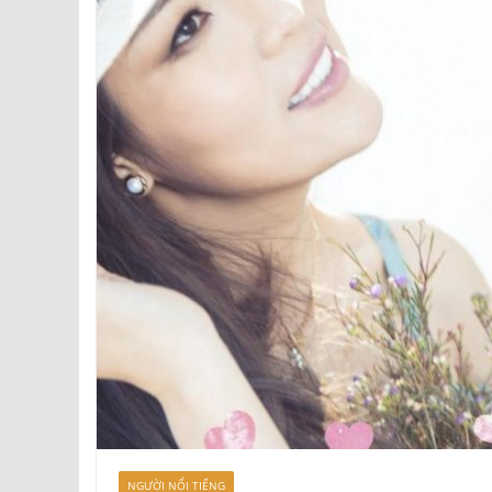
NGƯỜI NỔI TIẾNG