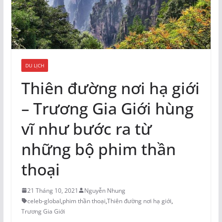
DU LỊCH
Thiên đường nơi hạ giới
– Trương Gia Giới hùng
vĩ như bước ra từ
những bộ phim thần
thoại
21 Tháng 10, 2021
Nguyễn Nhung
celeb-global
,
phim thần thoại
,
Thiên đường nơi hạ giới
,
Trương Gia Giới