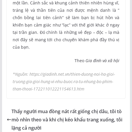
một lần. Cảnh sắc và khung cảnh thiên nhiên hùng vĩ,
tráng lệ và thần tiên của nơi được mệnh danh là ”
chốn bồng lai tiên cảnh” sẽ làm bạn bị hút hồn và
khiến bạn cảm giác như “lạc” với thế giới khác ở ngay
tại trần gian. Đó chính là những vẻ đẹp – độc – lạ mà
nơi đây sẽ mang tới cho chuyến khám phá đầy thú vị
của bạn.
Theo
Gia đình và xã hội
*Nguồn: https://giadinh.net.vn/thien-duong-noi-ha-gioi-
truong-gia-gioi-hung-vi-nhu-buoc-ra-tu-nhung-bo-phim-
than-thoai-172211012221154613.htm
Thấy người mua đồng nát rất giống chị dâu, tôi tò
mò nhìn theo và khi chị kéo khẩu trang xuống, tôi
lặng cả người