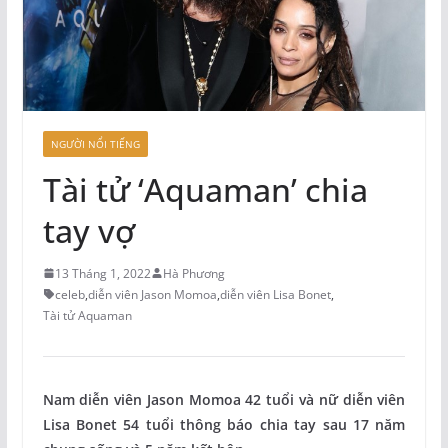
NGƯỜI NỔI TIẾNG
Tài tử ‘Aquaman’ chia
tay vợ
13 Tháng 1, 2022
Hà Phương
celeb
,
diễn viên Jason Momoa
,
diễn viên Lisa Bonet
,
Tài tử Aquaman
Nam diễn viên Jason Momoa 42 tuổi và nữ diễn viên
Lisa Bonet 54 tuổi thông báo chia tay sau 17 năm