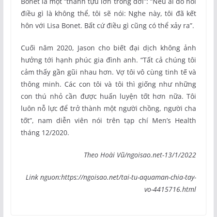
Bonet là một “thành tựu lớn trong đời”: “Nếu ai đó nói
điều gì là không thể, tôi sẽ nói: Nghe này, tôi đã kết
hôn với Lisa Bonet. Bất cứ điều gì cũng có thể xảy ra”.
Cuối năm 2020, Jason cho biết đại dịch không ảnh
hưởng tới hạnh phúc gia đình anh. “Tất cả chúng tôi
cảm thấy gần gũi nhau hơn. Vợ tôi vô cùng tinh tế và
thông minh. Các con tôi và tôi thì giống như những
con thú nhỏ cần được huấn luyện tốt hơn nữa. Tôi
luôn nỗ lực để trở thành một người chồng, người cha
tốt”, nam diễn viên nói trên tạp chí Men’s Health
tháng 12/2020.
Theo Hoài Vũ/ngoisao.net-13/1/2022
Link nguon:https://ngoisao.net/tai-tu-aquaman-chia-tay-
vo-4415716.html