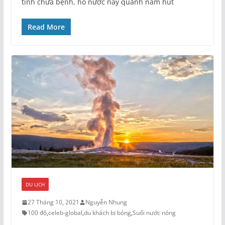
tính chữa bệnh, hồ nước này quanh năm hút
Read More
DU LỊCH
27 Tháng 10, 2021
Nguyễn Nhung
100 độ
,
celeb-global
,
du khách bị bỏng
,
Suối nước nóng