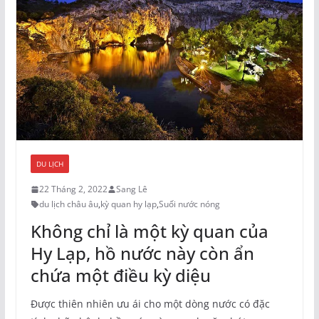
DU LỊCH
22 Tháng 2, 2022
Sang Lê
du lịch châu âu
,
kỳ quan hy lạp
,
Suối nước nóng
Không chỉ là một kỳ quan của
Hy Lạp, hồ nước này còn ẩn
chứa một điều kỳ diệu
Được thiên nhiên ưu ái cho một dòng nước có đặc