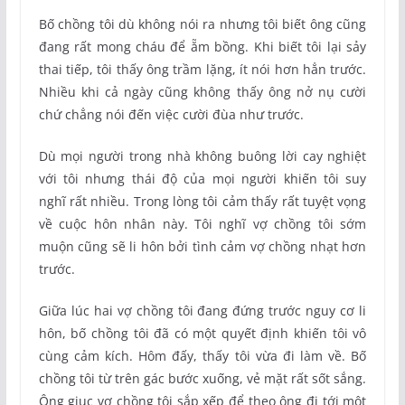
Bố chồng tôi dù không nói ra nhưng tôi biết ông cũng
đang rất mong cháu để ẵm bồng. Khi biết tôi lại sảy
thai tiếp, tôi thấy ông trầm lặng, ít nói hơn hẳn trước.
Nhiều khi cả ngày cũng không thấy ông nở nụ cười
chứ chẳng nói đến việc cười đùa như trước.
Dù mọi người trong nhà không buông lời cay nghiệt
với tôi nhưng thái độ của mọi người khiến tôi suy
nghĩ rất nhiều. Trong lòng tôi cảm thấy rất tuyệt vọng
về cuộc hôn nhân này. Tôi nghĩ vợ chồng tôi sớm
muộn cũng sẽ li hôn bởi tình cảm vợ chồng nhạt hơn
trước.
Giữa lúc hai vợ chồng tôi đang đứng trước nguy cơ li
hôn, bố chồng tôi đã có một quyết định khiến tôi vô
cùng cảm kích. Hôm đấy, thấy tôi vừa đi làm về. Bố
chồng tôi từ trên gác bước xuống, vẻ mặt rất sốt sắng.
Ông giục vợ chồng tôi sắp xếp để theo ông đi tới một