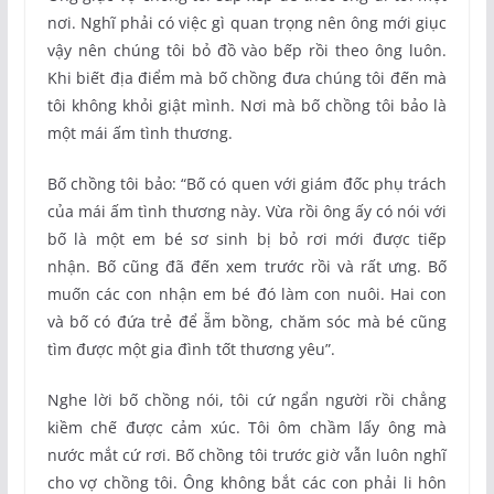
nơi. Nghĩ phải có việc gì quan trọng nên ông mới giục
vậy nên chúng tôi bỏ đồ vào bếp rồi theo ông luôn.
Khi biết địa điểm mà bố chồng đưa chúng tôi đến mà
tôi không khỏi giật mình. Nơi mà bố chồng tôi bảo là
một mái ấm tình thương.
Bố chồng tôi bảo: “Bố có quen với giám đốc phụ trách
của mái ấm tình thương này. Vừa rồi ông ấy có nói với
bố là một em bé sơ sinh bị bỏ rơi mới được tiếp
nhận. Bố cũng đã đến xem trước rồi và rất ưng. Bố
muốn các con nhận em bé đó làm con nuôi. Hai con
và bố có đứa trẻ để ẵm bồng, chăm sóc mà bé cũng
tìm được một gia đình tốt thương yêu”.
Nghe lời bố chồng nói, tôi cứ ngẩn người rồi chẳng
kiềm chế được cảm xúc. Tôi ôm chầm lấy ông mà
nước mắt cứ rơi. Bố chồng tôi trước giờ vẫn luôn nghĩ
cho vợ chồng tôi. Ông không bắt các con phải li hôn