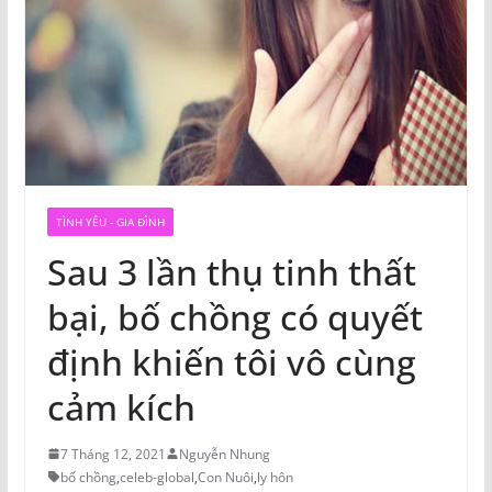
TÌNH YÊU - GIA ĐÌNH
Sau 3 lần thụ tinh thất
bại, bố chồng có quyết
định khiến tôi vô cùng
cảm kích
7 Tháng 12, 2021
Nguyễn Nhung
bố chồng
,
celeb-global
,
Con Nuôi
,
ly hôn