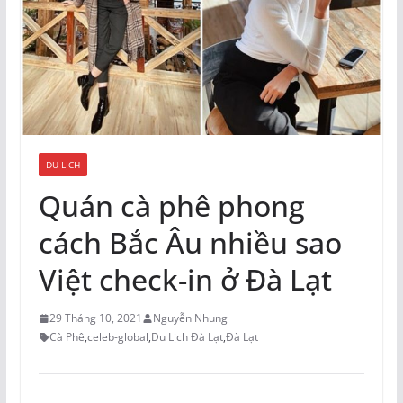
DU LỊCH
Quán cà phê phong
cách Bắc Âu nhiều sao
Việt check-in ở Đà Lạt
29 Tháng 10, 2021
Nguyễn Nhung
Cà Phê
,
celeb-global
,
Du Lịch Đà Lạt
,
Đà Lạt