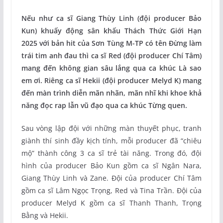
Nếu như ca sĩ Giang Thùy Linh (đội producer Bảo
Kun) khuấy động sân khấu Thách Thức Giới Hạn
2025 với bản hit của Sơn Tùng M-TP có tên Đừng làm
trái tim anh đau thì ca sĩ Red (đội producer Chí Tâm)
mang đến không gian sâu lắng qua ca khúc Là sao
em ơi. Riêng ca sĩ Hekii (đội producer Melyd K) mang
đến màn trình diễn mãn nhãn, mãn nhĩ khi khoe khả
năng đọc rap lẫn vũ đạo qua ca khúc Từng quen.
Sau vòng lập đội với những màn thuyết phục, tranh
giành thí sinh đầy kịch tính, mỗi producer đã “chiêu
mộ” thành công 3 ca sĩ trẻ tài năng. Trong đó, đội
hình của producer Bảo Kun gồm ca sĩ Ngân Nara,
Giang Thùy Linh và Zane. Đội của producer Chí Tâm
gồm ca sĩ Lâm Ngọc Trọng, Red và Tina Trần. Đội của
producer Melyd K gồm ca sĩ Thanh Thanh, Trọng
Bằng và Hekii.