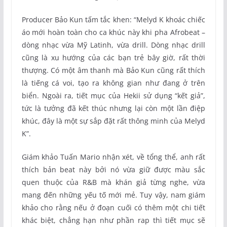
Producer Bảo Kun tấm tắc khen: “Melyd K khoác chiếc
áo mới hoàn toàn cho ca khúc này khi pha Afrobeat –
dòng nhạc vừa Mỹ Latinh, vừa drill. Dòng nhạc drill
cũng là xu hướng của các bạn trẻ bây giờ, rất thời
thượng. Có một âm thanh mà Bảo Kun cũng rất thích
là tiếng cá voi, tạo ra không gian như đang ở trên
biển. Ngoài ra, tiết mục của Hekii sử dụng “kết giả”,
tức là tưởng đã kết thúc nhưng lại còn một lần điệp
khúc, đây là một sự sắp đặt rất thông minh của Melyd
K”.
Giám khảo Tuấn Mario nhận xét, về tổng thể, anh rất
thích bản beat này bởi nó vừa giữ được màu sắc
quen thuộc của R&B mà khán giả từng nghe, vừa
mang đến những yếu tố mới mẻ. Tuy vậy, nam giám
khảo cho rằng nếu ở đoạn cuối có thêm một chi tiết
khác biệt, chẳng hạn như phần rap thì tiết mục sẽ