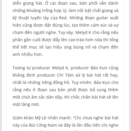
diễn giọng hát. Ở các đoạn sau, bản phối vẫn dành
những khoảng trống hợp lý, làm nổi bật chất giọng và
kỹ thuật luyến láy của Red. Những đoạn guitar xuất
hiện cũng được đặt đúng lúc, tạo thêm cảm xúc và sự
chạm đến người nghe. Tuy vậy, Melyd K cho rằng nếu
phần gần cuối được đẩy lên cao trào hơn nữa thì tổng
thể tiết mục sẽ tạo hiệu ứng bùng nổ và chạm đến
anh nhiều hơn.
Tương tự producer Melyd K, producer Bảo Kun cũng
khẳng định producer Chí Tâm xử lý bài hát rất hay,
nhất là những tiếng đồng hồ. Tuy nhiên, Bảo Kun cho
rằng nếu ở đoạn sau bản phối được bổ sung thêm
một chút âm sắc dàn dây, thì chắc chắn bài hát sẽ lên
một tầng mới.
Giám khảo Mỹ Lệ nhấn mạnh: “Chị chưa nghe bài hát
này của Bùi Công Nam và đây là lần đầu tiên chị nghe