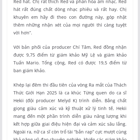
Red hát. Chị rất thích Red và phần hòa âm nhạc. Red
hát rất đúng chất dòng nhạc phiêu và rất hay. Chị
khuyên em hãy đi theo con đường này, góp nhặt
thêm những nhận xét của mọi người thì càng tuyệt
vời hơn”.
Với bản phối của producer Chí Tâm, Red đồng nhận
được 9,75 điểm từ giám khảo Mỹ Lệ và giám khảo
Tuấn Mario. Tổng cộng, Red có được 19,5 điểm từ
ban giám khảo.
Khép lại đêm thi đầu tiên của vòng Ra mắt của Thách
Thức Giới Hạn 2025 là ca khúc Từng quen do ca sĩ
Hekii (đội producer Melyd K) trình diễn. Bằng chất
giọng giàu cảm xúc và kỹ thuật xử lý tinh tế, Hekii
mang đến một phần trình diễn giàu năng lượng khi
kết hợp giữa giai điệu hiện đại và cảm xúc sâu lắng.
Ngoài ra, nữ ca sĩ còn trổ tài “bắn rap” cực mượt cùng
khả năng vũ đạo chuyên nghiệp, khiến các giám khảo