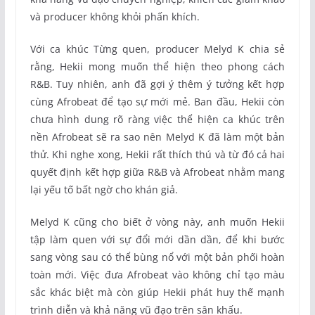
và producer không khỏi phấn khích.
Với ca khúc Từng quen, producer Melyd K chia sẻ
rằng, Hekii mong muốn thể hiện theo phong cách
R&B. Tuy nhiên, anh đã gợi ý thêm ý tưởng kết hợp
cùng Afrobeat để tạo sự mới mẻ. Ban đầu, Hekii còn
chưa hình dung rõ ràng việc thể hiện ca khúc trên
nền Afrobeat sẽ ra sao nên Melyd K đã làm một bản
thử. Khi nghe xong, Hekii rất thích thú và từ đó cả hai
quyết định kết hợp giữa R&B và Afrobeat nhằm mang
lại yếu tố bất ngờ cho khán giả.
Melyd K cũng cho biết ở vòng này, anh muốn Hekii
tập làm quen với sự đổi mới dần dần, để khi bước
sang vòng sau có thể bùng nổ với một bản phối hoàn
toàn mới. Việc đưa Afrobeat vào không chỉ tạo màu
sắc khác biệt mà còn giúp Hekii phát huy thế mạnh
trình diễn và khả năng vũ đạo trên sân khấu.