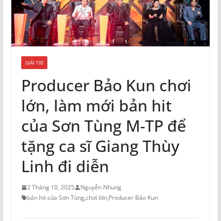
GIẢI TRÍ
Producer Bảo Kun chơi
lớn, làm mới bản hit
của Sơn Tùng M-TP để
tặng ca sĩ Giang Thùy
Linh đi diễn
2 Tháng 10, 2025
Nguyễn Nhung
bản hit của Sơn Tùng
,
chơi lớn
,
Producer Bảo Kun