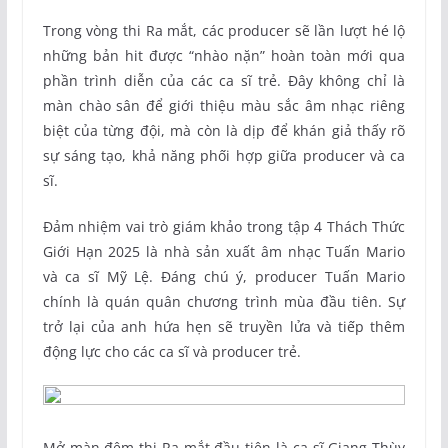
Trong vòng thi Ra mắt, các producer sẽ lần lượt hé lộ
những bản hit được “nhào nặn” hoàn toàn mới qua
phần trình diễn của các ca sĩ trẻ. Đây không chỉ là
màn chào sân để giới thiệu màu sắc âm nhạc riêng
biệt của từng đội, mà còn là dịp để khán giả thấy rõ
sự sáng tạo, khả năng phối hợp giữa producer và ca
sĩ.
Đảm nhiệm vai trò giám khảo trong tập 4 Thách Thức
Giới Hạn 2025 là nhà sản xuất âm nhạc Tuấn Mario
và ca sĩ Mỹ Lệ. Đáng chú ý, producer Tuấn Mario
chính là quán quân chương trình mùa đầu tiên. Sự
trở lại của anh hứa hẹn sẽ truyền lửa và tiếp thêm
động lực cho các ca sĩ và producer trẻ.
Mở màn đêm thi Ra mắt đầu tiên là ca sĩ Giang Thùy