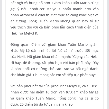
bất ngờ và bùng nổ hơn. Giám khảo Tuấn Mario cũng
gợi ý nếu producer Melyd K nhấn mạnh hơn vào
phần Afrobeat ở cuối thì tiết mục sẽ càng khác biệt và
ấn tượng. Song, Tuấn Mario không quên bày tỏ sự
yêu thích đối với cả bản phối lẫn cách trình diễn của
Hekii và Melyd K.
Đồng quan điểm với giám khảo Tuấn Mario, giám
khảo Mỹ Lệ dành nhiều lời “có cánh” trước tiết mục
của Hekii. Nữ giám khảo nhấn mạnh: “Giọng của Hekii
rõ hay, dễ thương, rất phù hợp với bản phối này. Đây
là bản phối có những chỗ cao trào và bất ngờ dành
cho khán giả. Chị mong các em sẽ tiếp tục phát huy”.
Với bản phối bắt tai của producer Melyd K, ca sĩ Hekii
nhận được hai điểm 10 trọn vẹn từ giám khảo Mỹ Lệ
và giám khảo Tuấn Mario. Tổng cộng, nữ ca sĩ có
được 20 điểm tối đa từ ban giám khảo.