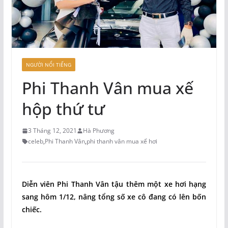
NGƯỜI NỔI TIẾNG
Phi Thanh Vân mua xế
hộp thứ tư
3 Tháng 12, 2021
Hà Phương
celeb
,
Phi Thanh Vân
,
phi thanh vân mua xế hơi
Diễn viên Phi Thanh Vân tậu thêm một xe hơi hạng
sang hôm 1/12, nâng tổng số xe cô đang có lên bốn
chiếc.