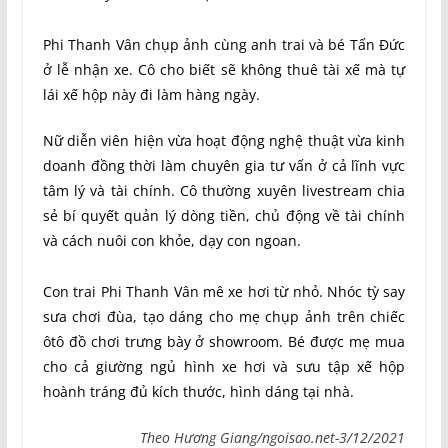
Phi Thanh Vân chụp ảnh cùng anh trai và bé Tấn Đức
ở lễ nhận xe. Cô cho biết sẽ không thuê tài xế mà tự
lái xế hộp này đi làm hàng ngày.
Nữ diễn viên hiện vừa hoạt động nghệ thuật vừa kinh
doanh đồng thời làm chuyên gia tư vấn ở cả lĩnh vực
tâm lý và tài chính. Cô thường xuyên livestream chia
sẻ bí quyết quản lý dòng tiền, chủ động về tài chính
và cách nuôi con khỏe, dạy con ngoan.
Con trai Phi Thanh Vân mê xe hơi từ nhỏ. Nhóc tỳ say
sưa chơi đùa, tạo dáng cho mẹ chụp ảnh trên chiếc
ôtô đồ chơi trưng bày ở showroom. Bé được mẹ mua
cho cả giường ngủ hình xe hơi và sưu tập xế hộp
hoành tráng đủ kích thước, hình dáng tại nhà.
Theo Hương Giang/ngoisao.net-3/12/2021