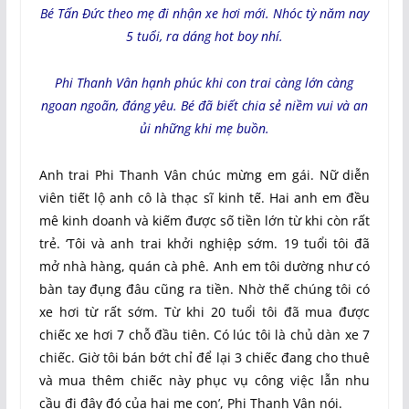
Bé Tấn Đức theo mẹ đi nhận xe hơi mới. Nhóc tỳ năm nay
5 tuổi, ra dáng hot boy nhí.
Phi Thanh Vân hạnh phúc khi con trai càng lớn càng
ngoan ngoãn, đáng yêu. Bé đã biết chia sẻ niềm vui và an
ủi những khi mẹ buồn.
Anh trai Phi Thanh Vân chúc mừng em gái. Nữ diễn
viên tiết lộ anh cô là thạc sĩ kinh tế. Hai anh em đều
mê kinh doanh và kiếm được số tiền lớn từ khi còn rất
trẻ. ‘Tôi và anh trai khởi nghiệp sớm. 19 tuổi tôi đã
mở nhà hàng, quán cà phê. Anh em tôi dường như có
bàn tay đụng đâu cũng ra tiền. Nhờ thế chúng tôi có
xe hơi từ rất sớm. Từ khi 20 tuổi tôi đã mua được
chiếc xe hơi 7 chỗ đầu tiên. Có lúc tôi là chủ dàn xe 7
chiếc. Giờ tôi bán bớt chỉ để lại 3 chiếc đang cho thuê
và mua thêm chiếc này phục vụ công việc lẫn nhu
cầu đi đây đó của hai mẹ con’, Phi Thanh Vân nói.