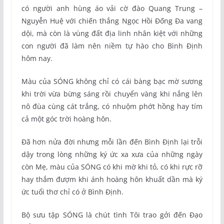
có người anh hùng áo vải cờ đào Quang Trung –
Nguyễn Huệ với chiến thắng Ngọc Hồi Đống Đa vang
dội, mà còn là vùng đất địa linh nhân kiệt với những
con người đã làm nên niềm tự hào cho Bình Định
hôm nay.
Màu của SÓNG không chỉ có cái bàng bạc mờ sương
khi trời vừa bừng sáng rồi chuyển vàng khi nắng lên
nô đùa cùng cát trắng, có nhuộm phớt hồng hay tím
cả một góc trời hoàng hôn.
Đã hơn nửa đời nhưng mỗi lần đến Bình Định lại trỗi
dậy trong lòng những ký ức xa xưa của những ngày
còn Mẹ, màu của SÓNG có khi mờ khi tỏ, có khi rực rỡ
hay thắm đượm khi ánh hoàng hôn khuất dần mà ký
ức tuổi thơ chỉ có ở Bình Định.
Bộ sưu tập SÓNG là chút tình Tôi trao gởi đến Đạo