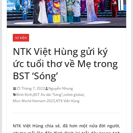
SỰ KIỆN
NTK Việt Hùng gửi ký
ức tuổi thơ về Mẹ trong
BST ‘Sóng’
25 Tháng 7, 2023
Nguyễn Nhung
Bình Định
,
BST Áo dài “Sóng”
,
celeb-global
,
Miss World Vietnam 2023
,
NTK Việt Hùng
NTK Việt Hùng chia sẻ, đã hơn một nửa đời người,