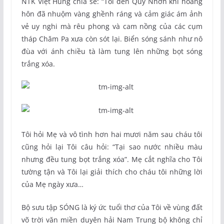
NTK Việt Hùng chia sẻ: “Tôi đến Quy Nhơn khi hoàng
hôn đã nhuộm vàng ghềnh ráng và cảm giác ám ảnh
vẻ uy nghi mà rêu phong và cam nồng của các cụm
tháp Chăm Pa xưa còn sót lại. Biển sóng sánh như nô
đùa với ánh chiều tà làm tung lên những bọt sóng
trắng xóa.
Tôi hỏi Mẹ và vô tình hơn hai mươi năm sau cháu tôi
cũng hỏi lại Tôi câu hỏi: “Tại sao nước nhiều màu
nhưng đều tung bọt trắng xóa”. Mẹ cắt nghĩa cho Tôi
tường tận và Tôi lại giải thích cho cháu tôi những lời
của Mẹ ngày xưa…
Bộ sưu tập SÓNG là ký ức tuổi thơ của Tôi về vùng đất
võ trời văn miền duyên hải Nam Trung bộ không chỉ