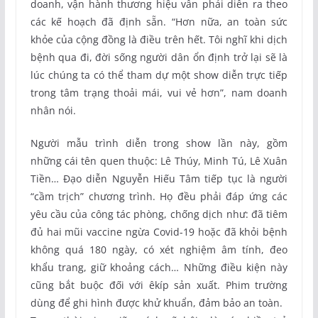
doanh, vận hành thương hiệu vẫn phải diễn ra theo
các kế hoạch đã định sẵn. “Hơn nữa, an toàn sức
khỏe của cộng đồng là điều trên hết. Tôi nghĩ khi dịch
bệnh qua đi, đời sống người dân ổn định trở lại sẽ là
lúc chúng ta có thể tham dự một show diễn trực tiếp
trong tâm trạng thoải mái, vui vẻ hơn”, nam doanh
nhân nói.
Người mẫu trình diễn trong show lần này, gồm
những cái tên quen thuộc: Lê Thúy, Minh Tú, Lê Xuân
Tiền… Đạo diễn Nguyễn Hiếu Tâm tiếp tục là người
“cầm trịch” chương trình. Họ đều phải đáp ứng các
yêu cầu của công tác phòng, chống dịch như: đã tiêm
đủ hai mũi vaccine ngừa Covid-19 hoặc đã khỏi bệnh
không quá 180 ngày, có xét nghiệm âm tính, đeo
khẩu trang, giữ khoảng cách… Những điều kiện này
cũng bắt buộc đối với êkíp sản xuất. Phim trường
dùng để ghi hình được khử khuẩn, đảm bảo an toàn.