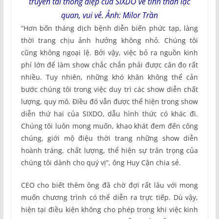
truyền tải thông điệp của SIXDO về tinh thần lạc
quan, vui vẻ. Ảnh: Milor Trần
“Hơn bốn tháng dịch bệnh diễn biến phức tạp, làng
thời trang chịu ảnh hưởng không nhỏ. Chúng tôi
cũng không ngoại lệ. Bởi vậy, việc bỏ ra nguồn kinh
phí lớn để làm show chắc chắn phải được cân đo rất
nhiều. Tuy nhiên, những khó khăn không thể cản
bước chúng tôi trong việc duy trì các show diễn chất
lượng, quy mô. Điều đó vẫn được thể hiện trong show
diễn thứ hai của SIXDO, dẫu hình thức có khác đi.
Chúng tôi luôn mong muốn, khao khát đem đến công
chúng, giới mộ điệu thời trang những show diễn
hoành tráng, chất lượng, thể hiện sự trân trọng của
chúng tôi dành cho quý vị”, ông Huy Cận chia sẻ.
CEO cho biết thêm ông đã chờ đợi rất lâu với mong
muốn chương trình có thể diễn ra trực tiếp. Dù vậy,
hiện tại điều kiện không cho phép trong khi việc kinh