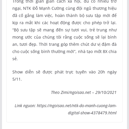
Trong thời gian giãn cách xã hội, dù có nhiều trở
ngại, NTK Đỗ Mạnh Cường cùng đội ngũ thương hiệu
đã cố gắng làm việc, hoàn thành bộ sưu tập mới để
kịp ra mắt khi các hoạt động được cho phép trở lại.
“Bộ sưu tập sẽ mang đến sự tươi vui, trẻ trung như
mong ước của chúng tôi rằng cuộc sống sẽ lại bình
an, tươi đẹp. Thời trang góp thêm chút dư vị đậm đà
cho cuộc sống bình thường mới”, nhà tạo mốt 8X chia
sẻ.
Show diễn sẽ được phát trực tuyến vào 20h ngày
5/11.
Theo Zimi/ngoisao.net – 29/10/2021
Link nguon: https://ngoisao.net/ntk-do-manh-cuong-lam-
digital-show-4378479.html