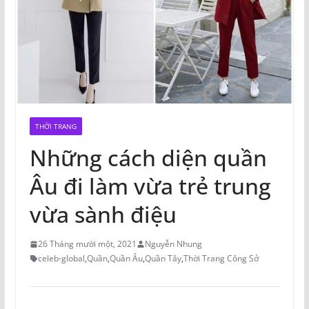
THỜI TRANG
Những cách diện quần
Âu đi làm vừa trẻ trung
vừa sành điệu
26 Tháng mười một, 2021
Nguyễn Nhung
celeb-global
,
Quần
,
Quần Âu
,
Quần Tây
,
Thời Trang Công Sở