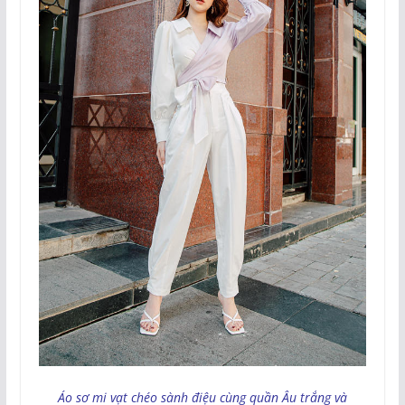
Áo sơ mi vạt chéo sành điệu cùng quần Âu trắng và